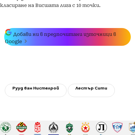
класиране на Висшата лига с 10 точки.
Добави ни в предпочитани източници в
Google
Рууд ван Нистелрой
Лестър Сити