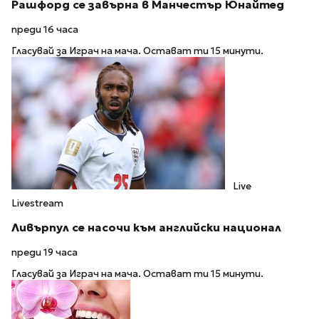
Рашфорд се завърна в Манчестър Юнайтед
преди 16 часа
Гласувай за Играч на мача. Остават ти 15 минути.
Live
Livestream
Ливърпул се насочи към английски национал
преди 19 часа
Гласувай за Играч на мача. Остават ти 15 минути.