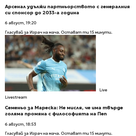
Арсенал удължи партньорството с генералния
си спонсор до 2033-а година
6 август, 19:20
Гласувай за Играч на мача. Остават ти 15 минути.
Live
Livestream
Семеньо за Мареска: Не мисля, че има твърде
голяма промяна с философията на Пеп
6 август, 18:53
Гласувай за Играч на мача. Остават ти 15 минути.