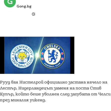
Gong.bg
Рууд ван Нистелрой официално застана начело на
Лестър. Нидерландецът заменя на поста Стив
Купър, който беше уволнен след загубата от Челси
през миналия уикенд.