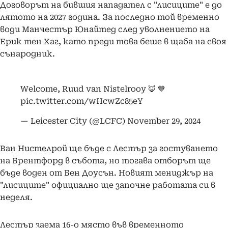
Договорът на бившия нападател с "лисиците" е до
лятото на 2027 година. За последно той временно
води Манчестър Юнайтед след уволнението на
Ерик тен Хаг, като преди това беше в щаба на своя
сънародник.
Welcome, Ruud van Nistelrooy 🦊 💙
pic.twitter.com/wHcwZc85eY
— Leicester City (@LCFC)
November 29, 2024
Ван Нистелрой ще бъде с Лестър за гостуването
на Брентфорд в събота, но тогава отборът ще
бъде воден от Бен Доусън. Новият мениджър на
"лисиците" официално ще започне работата си в
неделя.
Лестър заема 16-о място във временното