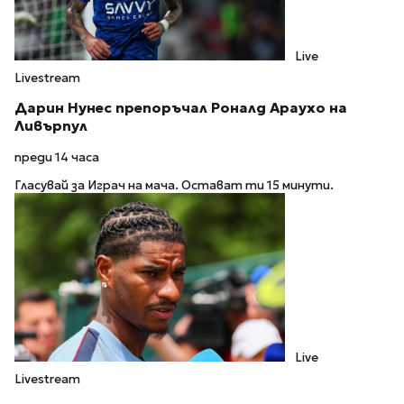
Live
Livestream
Дарин Нунес препоръчал Роналд Араухо на
Ливърпул
преди 14 часа
Гласувай за Играч на мача. Остават ти 15 минути.
Live
Livestream