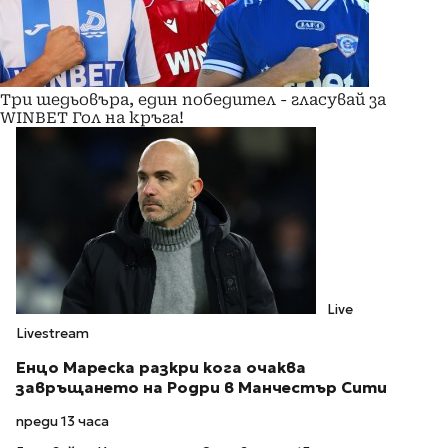
Три шедьовъра, един победител - гласувай за
WINBET Гол на кръга!
Live
Livestream
Енцо Мареска разкри кога очаква
завръщането на Родри в Манчестър Сити
преди 13 часа