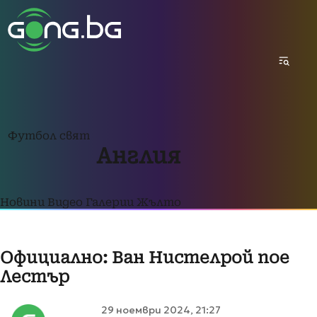
Футбол свят
Англия
Новини
Видео
Галерии
Жълто
Официално: Ван Нистелрой пое
Лестър
29 ноември 2024, 21:27