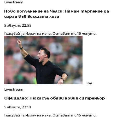
Livestream
Ново попълнение на Челси: Нямам търпение да
играя във Висшата лига
5 август, 22:55
Гласувай за Играч на мача. Остават ти 15 минути.
Live
Livestream
Офицално: Нюкасъл обяви новия си треньор
5 август, 22:18
Гласувай за Играч на мача. Остават ти 15 минути.