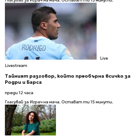
Гласувай за Играч на мача. Остават ти 15 минути.
Live
Livestream
Тайният разговор, който преобърна всичко за
Родри и Барса
преди 12 часа
Гласувай за Играч на мача. Остават ти 15 минути.