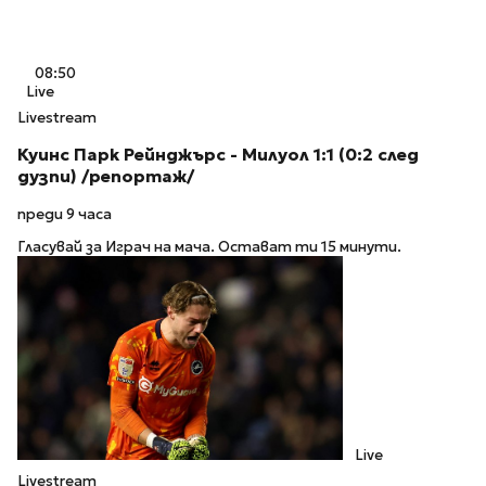
08:50
Live
Livestream
Куинс Парк Рейнджърс - Милуол 1:1 (0:2 след
дузпи) /репортаж/
преди 9 часа
Гласувай за Играч на мача. Остават ти 15 минути.
Live
Livestream