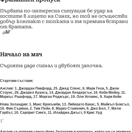
Първата по-интересна ситуация бе удар на
гостите в лицето на Сингх, но той не осъществи
добър контакт с топката и тя премина встрани
от вратата.
Начало на мач
Съдията даде сигнал и двубоят започна.
Стартови състави:
Англия: 1. Джордан Пикфорд, 25. Джед Спенс, 6. Марк Гехи, 5. Джон
Стоунс, 26. Джарел Куанса, 14. Джордан Хендерсън, 16. Коби Мейну, 11.
Маркъс Рашфорд, 17. Морган Роджърс, 19. Оли Уоткинс, 9. Хари Кейн
Нова Зеландия: 1. Макс Крокъмби, 13. Либерато Какас, 5. Майкъл Боксъл,
16. Фин Сърман, 2. Тим Пейн, 8. Марко Стаменич, 6. Джо Бел, 7. Матю
Гарбът, 10. Сарприт Сингх, 11. Илайджа Джъст, 9 Крис Ууд
1'
Англия се изправя срещу Нова Зеландия в контрола, която ще се проведе