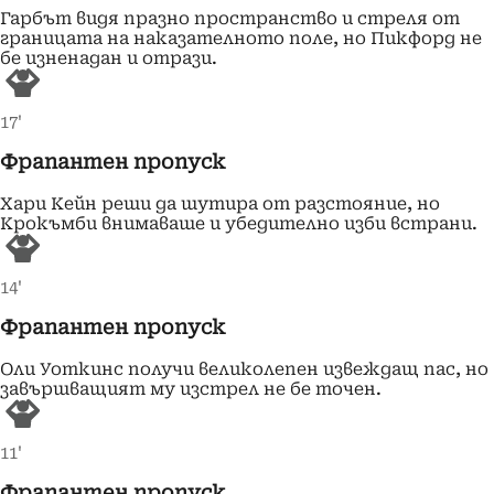
Гарбът видя празно пространство и стреля от
границата на наказателното поле, но Пикфорд не
бе изненадан и отрази.
17'
Фрапантен пропуск
Хари Кейн реши да шутира от разстояние, но
Крокъмби внимаваше и убедително изби встрани.
14'
Фрапантен пропуск
Оли Уоткинс получи великолепен извеждащ пас, но
завършващият му изстрел не бе точен.
11'
Фрапантен пропуск