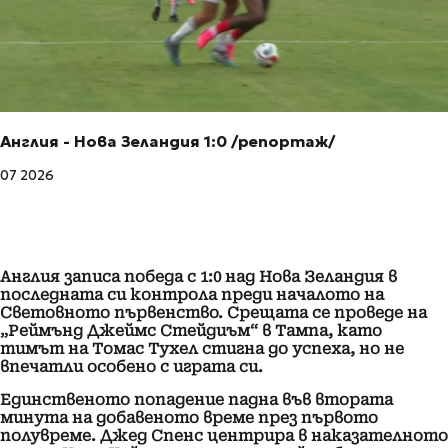
Англия - Нова Зеландия 1:0 /репортаж/
07 2026
Англия записа победа с 1:0 над Нова Зеландия в
последната си контрола преди началото на
Световното първенство. Срещата се проведе на
„Реймънд Джеймс Стейдиъм“ в Тампа, като
тимът на Томас Тухел стигна до успеха, но не
впечатли особено с играта си.
Единственото попадение падна във втората
минута на добавеното време през първото
полувреме. Джед Спенс центрира в наказателното