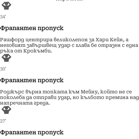
34'
Фрапантен пропуск
Рашфорд центрира великолепон за Хари Кейн, а
неговият завършвещ удар с глава бе отразен с една
ръка от Крокъмби.
30'
Фрапантен пропуск
Роджърс върна топката към Мейну, който не се
поколеба да отправи удар, но кълбото премина над
напречната греда.
27'
Фрапантен пропуск