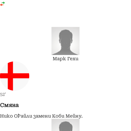
Марк
Гехи
52'
Смяна
Нико О`Райли замени Коби Мейну.