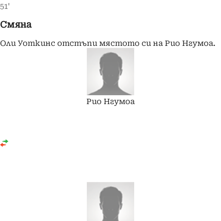
51'
Смяна
Оли Уоткинс отстъпи мястото си на Рио Нгумоа.
Рио
Нгумоа