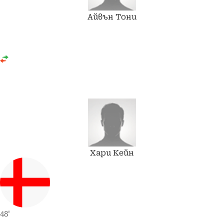
Айвън
Тони
Хари
Кейн
48'