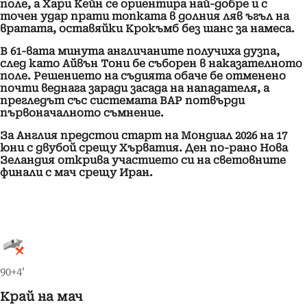
поле, а Хари Кейн се ориентира най-добре и с
точен удар прати топката в долния ляв ъгъл на
вратата, оставяйки Крокъмб без шанс за намеса.
В 61-вата минута англичаните получиха дузпа,
след като Айвън Тони бе съборен в наказателното
поле. Решението на съдията обаче бе отменено
почти веднага заради засада на нападателя, а
прегледът със системата ВАР потвърди
първоначалното съмнение.
За Англия предстои старт на Мондиал 2026 на 17
юни с двубой срещу Хърватия. Ден по-рано Нова
Зеландия открива участието си на световните
финали с мач срещу Иран.
90+4'
Край на мач