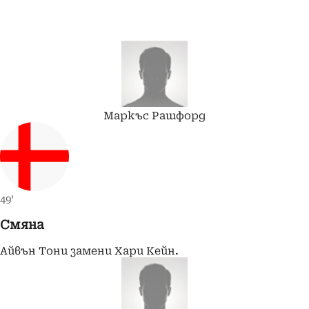
Маркъс
Рашфорд
49'
Смяна
Айвън Тони замени Хари Кейн.