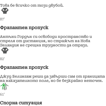
Това бе всичко от този двубой.
87'
Фрапантен пропуск
Антъни Гордън си освободи пространство и
стреля от дистанция, но стражът на Нова
Зеландия не срещна трудности да отрази.
82'
Фрапантен пропуск
Джуд Белингам реши да завърши сам от границата
на наказателното поле, но бе безкрайно неточен.
61'
Спорна ситуация