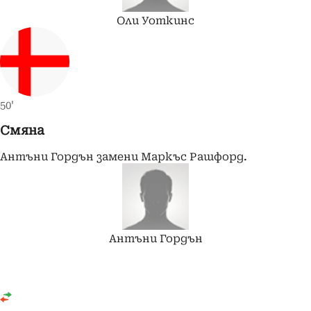
Оли
Уоткинс
50'
Смяна
Антъни Гордън замени Маркъс Рашфорд.
Антъни
Гордън