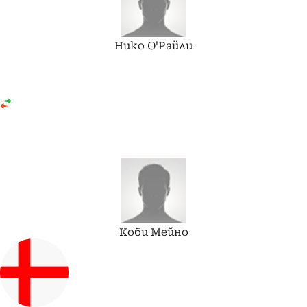
Нико
О'Райли
Коби
Мейно