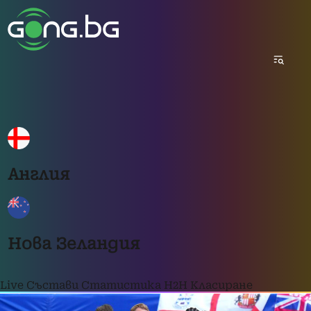
Англия
Нова Зеландия
Live
Състави
Статистика
H2H
Класиране