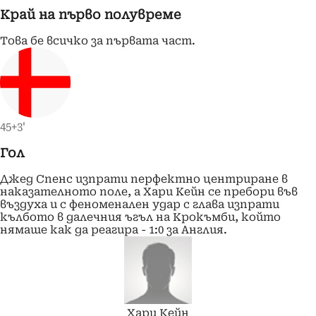
Край на първо полувреме
Това бе всичко за първата част.
45+3'
Гол
Джед Спенс изпрати перфектно центриране в
наказателното поле, а Хари Кейн се пребори във
въздуха и с феноменален удар с глава изпрати
кълбото в далечния ъгъл на Крокъмби, който
нямаше как да реагира - 1:0 за Англия.
Хари
Кейн