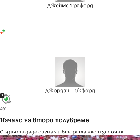
Джеймс
Трафорд
Джордан
Пикфорд
46'
Начало на второ полувреме
Съдията даде сигнал и втората част започна.