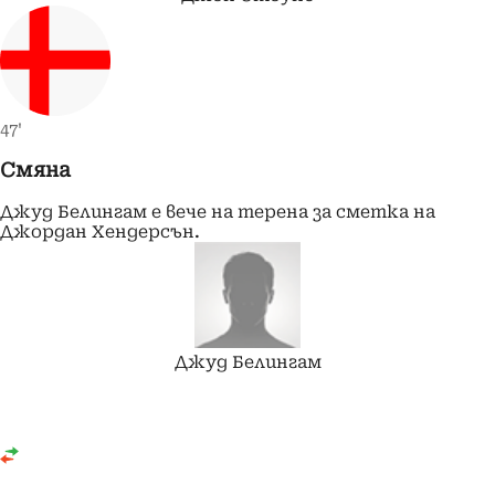
47'
Смяна
Джуд Белингам е вече на терена за сметка на
Джордан Хендерсън.
Джуд
Белингам