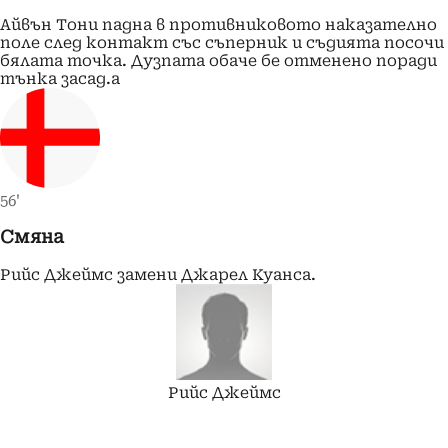
Айвън Тони падна в противниковото наказателно
поле след контакт със съперник и съдията посочи
бялата точка. Дузпата обаче бе отменено поради
тънка засад.а
56'
Смяна
Рийс Джеймс замени Джарел Куанса.
Рийс
Джеймс