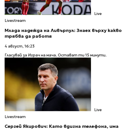
Live
Livestream
Млада надежда на Ливърпул: Знаех върху какво
трябва да работя
4 август, 16:23
Гласувай за Играч на мача. Остават ти 15 минути.
Live
Livestream
Сергей Якирович: Като вдигна телефона, има