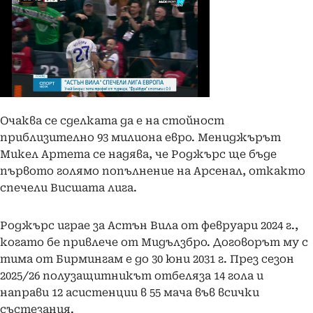
Очаква се сделката да е на стойност
приблизително 93 милиона евро. Мениджърът
Микел Артета се надява, че Роджърс ще бъде
първото голямо попълнение на Арсенал, откакто
спечели Висшата лига.
Роджърс играе за Астън Вила от февруари 2024 г.,
когато бе привлече от Мидълзбро. Договорът му с
тима от Бирмингам е до 30 юни 2031 г. През сезон
2025/26 полузащитникът отбеляза 14 гола и
направи 12 асистенции в 55 мача във всички
състезания.