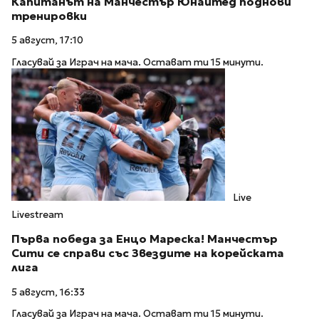
Капитанът на Манчестър Юнайтед поднови
тренировки
5 август, 17:10
Гласувай за Играч на мача. Остават ти 15 минути.
Live
Livestream
Първа победа за Енцо Мареска! Манчестър
Сити се справи със Звездите на корейската
лига
5 август, 16:33
Гласувай за Играч на мача. Остават ти 15 минути.