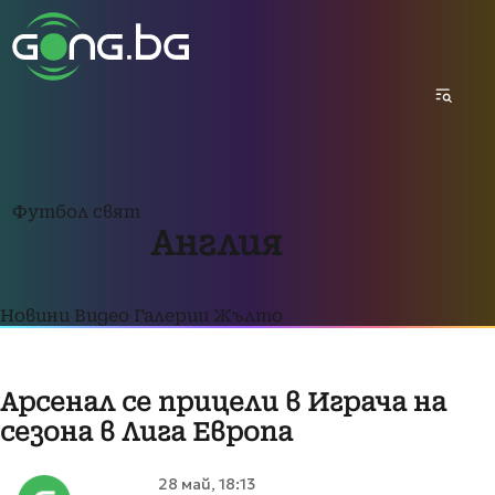
Футбол свят
Англия
Новини
Видео
Галерии
Жълто
Арсенал се прицели в Играча на
сезона в Лига Европа
28 май, 18:13