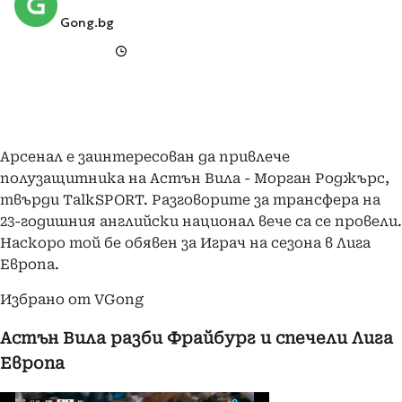
Gong.bg
Арсенал е заинтересован да привлече
полузащитника на Астън Вила - Морган Роджърс,
твърди TalkSPORT. Разговорите за трансфера на
23-годишния английски национал вече са се провели.
Наскоро той бе обявен за Играч на сезона в Лига
Европа.
Избрано от VGong
Астън Вила разби Фрайбург и спечели Лига
Европа