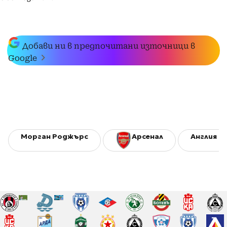
Добави ни в предпочитани източници в
Google
Морган Роджърс
Арсенал
Англия