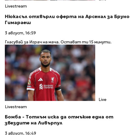
Livestream
Нюкасъл отхвърли оферта на Арсенал за Бруно
Гимараеш
3 август, 16:59
Гласувай за Играч на мача. Остават ти 15 минути.
Live
Livestream
Бомба - Тотнъм иска да отмъкне една от
звездите на Ливърпул
3 август, 16:49