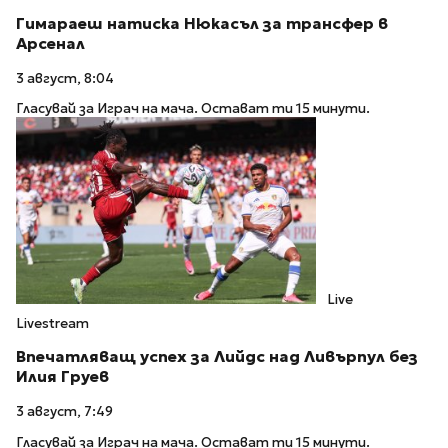
Гимараеш натиска Нюкасъл за трансфер в
Арсенал
3 август, 8:04
Гласувай за Играч на мача. Остават ти 15 минути.
Live
Livestream
Впечатляващ успех за Лийдс над Ливърпул без
Илия Груев
3 август, 7:49
Гласувай за Играч на мача. Остават ти 15 минути.