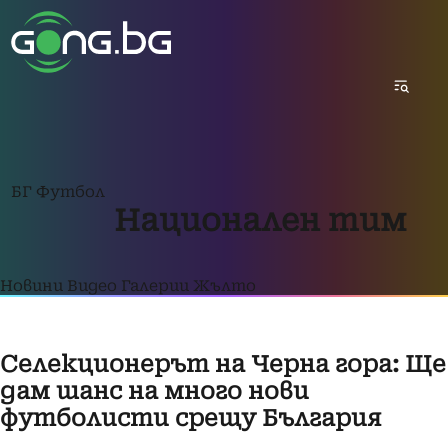
БГ Футбол
Национален тим
Новини
Видео
Галерии
Жълто
Селекционерът на Черна гора: Ще
дам шанс на много нови
футболисти срещу България