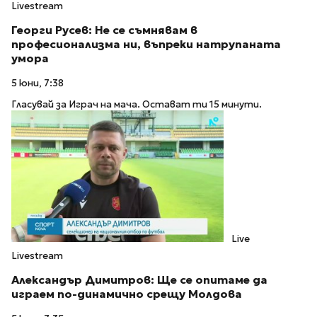
Livestream
Георги Русев: Не се съмнявам в
професионализма ни, въпреки натрупаната
умора
5 юни, 7:38
Гласувай за Играч на мача. Остават ти 15 минути.
Live
Livestream
Александър Димитров: Ще се опитаме да
играем по-динамично срещу Молдова