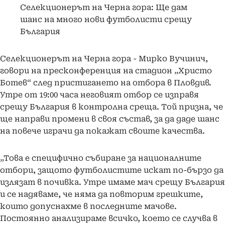
Селекционерът на Черна гора: Ще дам
шанс на много нови футболисти срещу
България
Селекционерът на Черна гора - Мирко Вучинич,
говори на пресконференция на стадион „Христо
Ботев“ след пристигането на отбора в Пловдив.
Утре от 19:00 часа неговият отбор се изправя
срещу България в контролна среща. Той призна, че
ще направи промени в своя състав, за да даде шанс
на повече играчи да покажат своите качества.
„Това е специфично събиране за националните
отбори, защото футболистите искат по-бързо да
излязат в почивка. Утре имаме мач срещу България
и се надяваме, че няма да повторим грешките,
които допуснахме в последните мачове.
Постоянно анализираме всичко, което се случва в