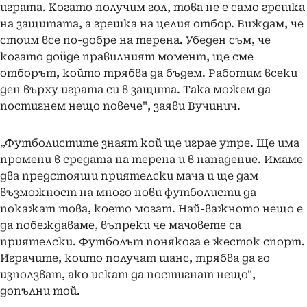
играта. Когато получим гол, това не е само грешка
на защитата, а грешка на целия отбор. Виждам, че
стоим все по-добре на терена. Убеден съм, че
когато дойде правилният момент, ще сме
отборът, който трябва да бъдем. Работим всеки
ден върху играта си в защита. Така можем да
постигнем нещо повече", заяви Вучинич.
„Футболистите знаят кой ще играе утре. Ще има
промени в средата на терена и в нападение. Имаме
два предстоящи приятелски мача и ще дам
възможност на много нови футболисти да
покажат това, което могат. Най-важното нещо е
да побеждаваме, въпреки че мачовете са
приятелски. Футболът понякога е жесток спорт.
Играчите, които получат шанс, трябва да го
използват, ако искат да постигнат нещо",
допълни той.