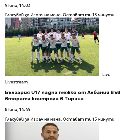
9 юни, 14:03
Гласувай за Играч на мача. Остават ти 15 минути.
Live
Livestream
България U17 падна тежко от Албания във
втората контрола в Тирана
8 юни, 14:49
Гласувай за Играч на мача. Остават ти 15 минути.