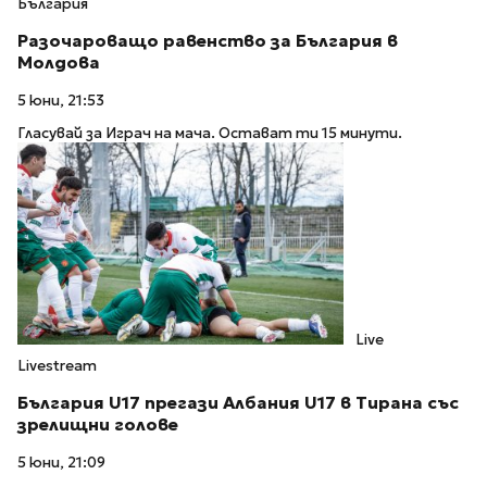
България
Разочароващо равенство за България в
Молдова
5 юни, 21:53
Гласувай за Играч на мача. Остават ти 15 минути.
Live
Livestream
България U17 прегази Албания U17 в Тирана със
зрелищни голове
5 юни, 21:09