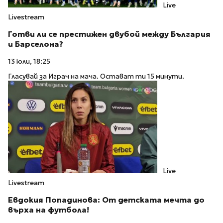
Live
Livestream
Готви ли се престижен двубой между България
и Барселона?
13 юли, 18:25
Гласувай за Играч на мача. Остават ти 15 минути.
Live
Livestream
Евдокия Попадинова: От детската мечта до
върха на футбола!