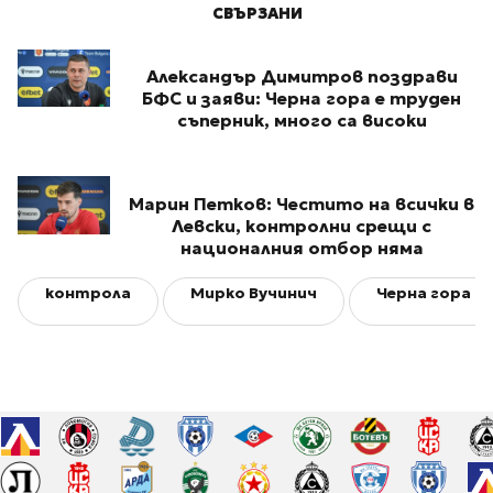
СВЪРЗАНИ
Александър Димитров поздрави
БФС и заяви: Черна гора е труден
съперник, много са високи
Марин Петков: Честито на всички в
Левски, контролни срещи с
националния отбор няма
контрола
Мирко Вучинич
Черна гора