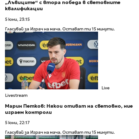
„Лъвиците“ с втора победа в световните
квалификации
5 юни, 23:15
Гласувай за Играч на мача. Остават ти 15 минути.
Live
Livestream
Марин Петков: Някои отиват на световно, ние
играем контроли
5 юни, 22:17
Гласувай за Играч на мача. Остават ти 15 минути.