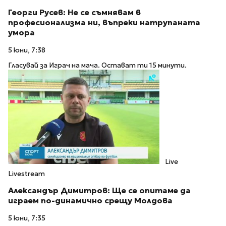
Георги Русев: Не се съмнявам в
професионализма ни, въпреки натрупаната
умора
5 юни, 7:38
Гласувай за Играч на мача. Остават ти 15 минути.
Live
Livestream
Александър Димитров: Ще се опитаме да
играем по-динамично срещу Молдова
5 юни, 7:35