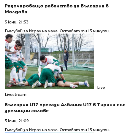
Разочароващо равенство за България в
Молдова
5 юни, 21:53
Гласувай за Играч на мача. Остават ти 15 минути.
Live
Livestream
България U17 прегази Албания U17 в Тирана със
зрелищни голове
5 юни, 21:09
Гласувай за Играч на мача. Остават ти 15 минути.