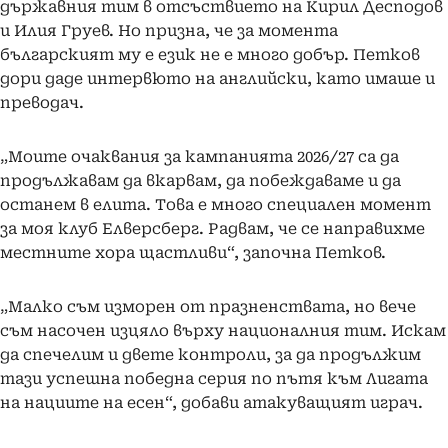
държавния тим в отсъствието на Кирил Десподов
и Илия Груев. Но призна, че за момента
българският му е език не е много добър. Петков
дори даде интервюто на английски, като имаше и
преводач.
„Моите очаквания за кампанията 2026/27 са да
продължавам да вкарвам, да побеждаваме и да
останем в елита. Това е много специален момент
за моя клуб Елверсберг. Радвам, че се направихме
местните хора щастливи“, започна Петков.
„Малко съм изморен от празненствата, но вече
съм насочен изцяло върху националния тим. Искам
да спечелим и двете контроли, за да продължим
тази успешна победна серия по пътя към Лигата
на нациите на есен“, добави атакуващият играч.