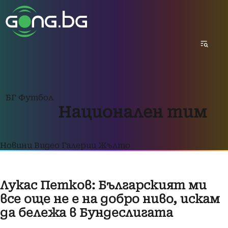
БГ Футбол
Национален тим
Новини
Видео
Галерии
Жълто
Лукас Петков: Българският ми
все още не е на добро ниво, искам
да бележа в Бундеслигата