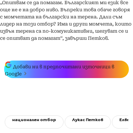
„Опитвам се да помагам. Българският ми език все
още не е на добро ниво. Въпреки това обаче говоря
с момчетата на български на терена. Дали съм
лидер на този отбор? Има и други момчета, които
извън терена са по-комуникативни, шегуват се и
се опитват да помагат“, завърши Петков.
Добави ни в предпочитани източници в
Google
национален отбор
Лукас Петков
Елвер