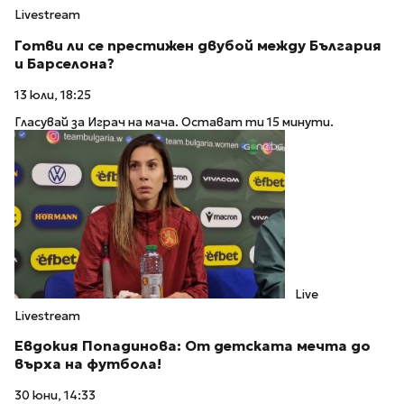
Livestream
Готви ли се престижен двубой между България
и Барселона?
13 юли, 18:25
Гласувай за Играч на мача. Остават ти 15 минути.
Live
Livestream
Евдокия Попадинова: От детската мечта до
върха на футбола!
30 юни, 14:33