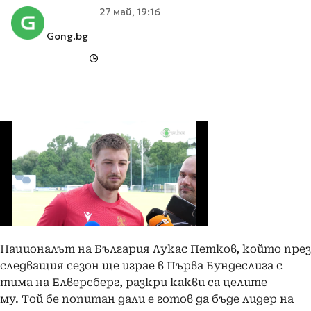
27 май, 19:16
Gong.bg
Националът на България Лукас Петков, който през
следващия сезон ще играе в Първа Бундеслига с
тима на Елверсберг, разкри какви са целите
му. Той бе попитан дали е готов да бъде лидер на