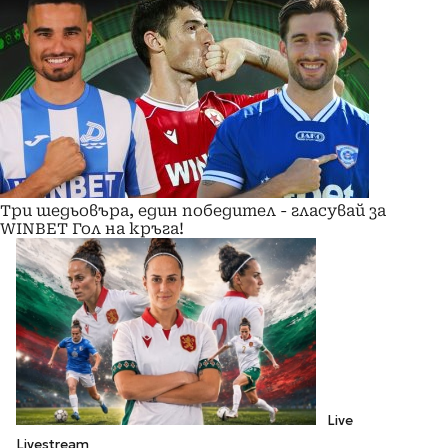
Три шедьовъра, един победител - гласувай за
WINBET Гол на кръга!
Live
Livestream