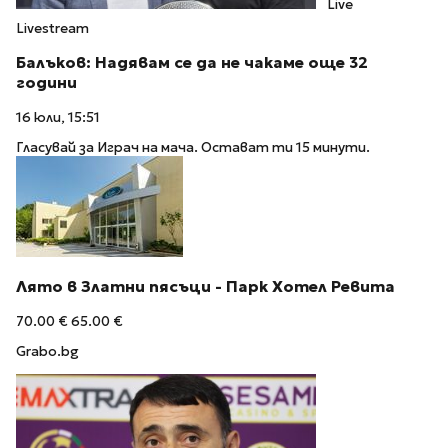
Live
Livestream
Балъков: Надявам се да не чакаме още 32
години
16 юли, 15:51
Гласувай за Играч на мача. Остават ти 15 минути.
Лято в Златни пясъци - Парк Хотел Ревита
70.00 €
65.00 €
Grabo.bg