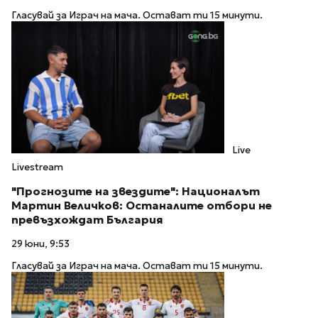
Гласувай за Играч на мача. Остават ти 15 минути.
Live
Livestream
"Прогнозите на звездите": Националът
Мартин Величков: Останалите отбори не
превъзхождат България
29 юни, 9:53
Гласувай за Играч на мача. Остават ти 15 минути.