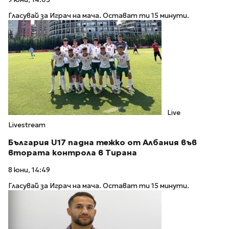
Гласувай за Играч на мача. Остават ти 15 минути.
Live
Livestream
България U17 падна тежко от Албания във
втората контрола в Тирана
8 юни, 14:49
Гласувай за Играч на мача. Остават ти 15 минути.