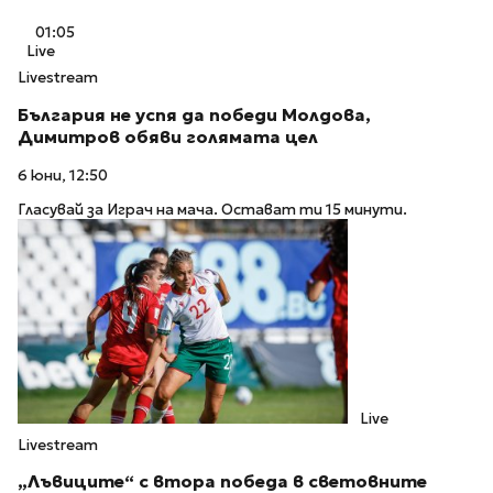
01:05
Live
Livestream
България не успя да победи Молдова,
Димитров обяви голямата цел
6 юни, 12:50
Гласувай за Играч на мача. Остават ти 15 минути.
Live
Livestream
„Лъвиците“ с втора победа в световните