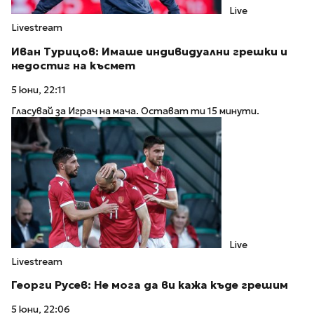
Live
Livestream
Иван Турицов: Имаше индивидуални грешки и
недостиг на късмет
5 юни, 22:11
Гласувай за Играч на мача. Остават ти 15 минути.
Live
Livestream
Георги Русев: Не мога да ви кажа къде грешим
5 юни, 22:06