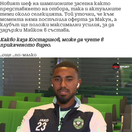
Новият шеф на шампионите засегна както
представянето на отбора, така и актуалните
теми около селекцията. Той уточни, че към
момента няма постъпила оферта за Макун, а
клубът ще положи максимални усилия, за да
задържи Майкон в състава.
Какво каза Костадинов, може да чуете в
прикаченото видео.
..още
..по-малко