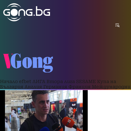
Начало
efbet ЛИГА
Втора лига
SESAME Купа на
България
Англия
Германия
Франция
Международни