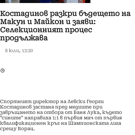
Костадинов разкри бъдещето на
Макун и Майкон и заяви:
Селекционният процес
продължава
8 юли, 13:20
Спортният директор на Левски Георги
Костадинов застана пред медиите при
завръщането на отбора от Баня Лука, където
"сините" направиха 1:1 в първия мач от първия
квалификационен кръг на Шампионската лига
срещу Борац.