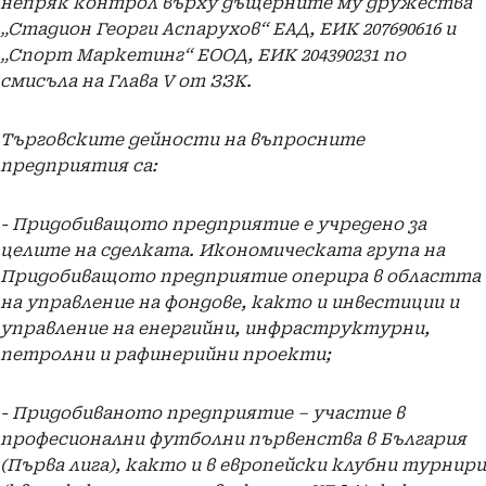
непряк контрол върху дъщерните му дружества
„Стадион Георги Аспарухов“ ЕАД, ЕИК 207690616 и
„Спорт Маркетинг“ ЕООД, ЕИК 204390231 по
смисъла на Глава V от ЗЗК.
Търговските дейности на въпросните
предприятия са:
- Придобиващото предприятие е учредено за
целите на сделката. Икономическата група на
Придобиващото предприятие оперира в областта
на управление на фондове, както и инвестиции и
управление на енергийни, инфраструктурни,
петролни и рафинерийни проекти;
- Придобиваното предприятие – участие в
професионални футболни първенства в България
(Първа лига), както и в европейски клубни турнири