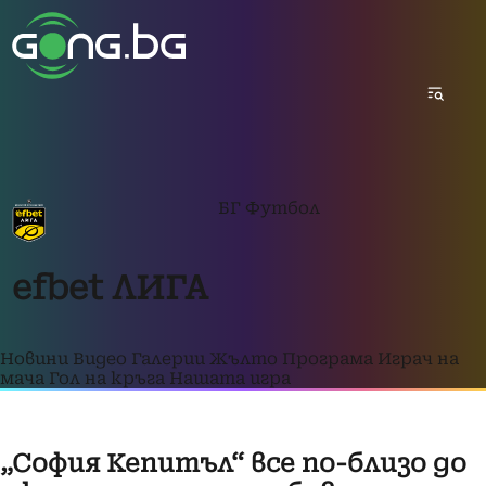
БГ Футбол
efbet ЛИГА
Новини
Видео
Галерии
Жълто
Програма
Играч на
мача
Гол на кръга
Нашата игра
„София Кепитъл“ все по-близо до