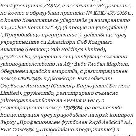
конкуренцията /ЗЗК/, е постъпило уведомление,
по което е образувана преписка № КЗК/457/2026 г.,
с което Комисията се уведомява за намерението
на „София Кепитъл“ АД (в процес на учредяване)
(„Придобиващо предприятие“), действащо чрез
учредителите си Джемкорп Съб Холдингс
Лимитед (Gemcorp Sub Holdings Limited),
дружество, учредено и съществуващо съгласно
законодателството на Абу Даби Глобал Маркет,
Обединени арабски емирства, с регистрационен
номер 0000023436 и Джемкорп Емплоймънт
Сървисис Лимитед (Gemcorp Employment Services
Limited), дружество, регистрирано съгласно
законодателството на Англия и Уелс, с
регистрационен номер 13305984, да осъществи
концентрация чрез придобиване на пряк контрол
върху „Професионален футболен клуб Левски“ АД,
ЕИК 121660936 („Придобивано предприятие“) и