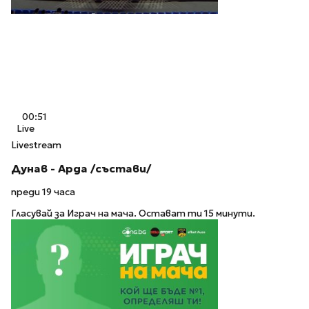
00:51
Live
Livestream
Дунав - Арда /състави/
преди 19 часа
Гласувай за Играч на мача. Остават ти 15 минути.