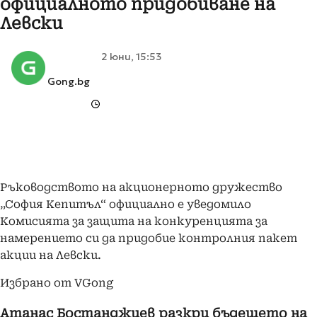
официалното придобиване на
Левски
2 юни, 15:53
Gong.bg
Ръководството на акционерното дружество
„София Кепитъл“ официално е уведомило
Комисията за защита на конкуренцията за
намерението си да придобие контролния пакет
акции на Левски.
Избрано от VGong
Атанас Бостанджиев разкри бъдещето на