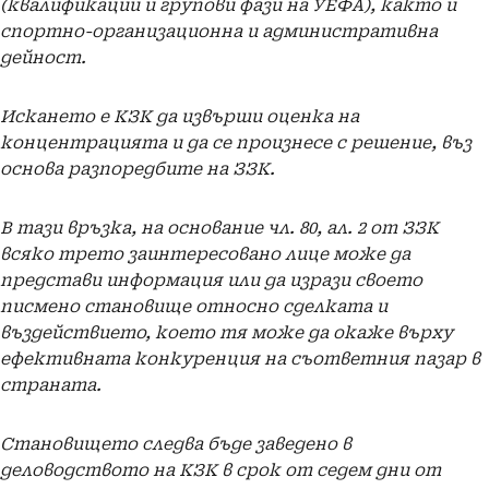
(квалификации и групови фази на УЕФА), както и
спортно-организационна и административна
дейност.
Искането е КЗК да извърши оценка на
концентрацията и да се произнесе с решение, въз
основа разпоредбите на ЗЗК.
В тази връзка, на основание чл. 80, ал. 2 от ЗЗК
всяко трето заинтересовано лице може да
представи информация или да изрази своето
писмено становище относно сделката и
въздействието, което тя може да окаже върху
ефективната конкуренция на съответния пазар в
страната.
Становището следва бъде заведено в
деловодството на КЗК в срок от седем дни от