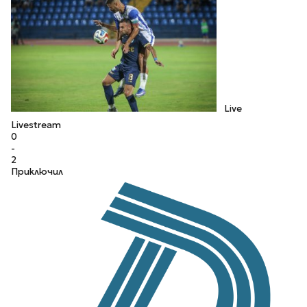
Live
Livestream
0
-
2
Приключил