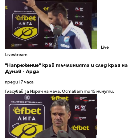
Live
Livestream
"Напрежение" край тъчлинията и след края на
Дунав - Арда
преди 17 часа
Гласувай за Играч на мача. Остават ти 15 минути.