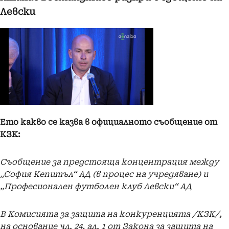
Левски
Ето какво се казва в официалното съобщение от
КЗК:
Съобщение за предстояща концентрация между
„София Кепитъл“ АД (в процес на учредяване) и
„Професионален футболен клуб Левски“ АД
В Комисията за защита на конкуренцията /КЗК/,
на основание чл. 24, ал. 1 от Закона за защита на