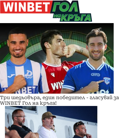
Три шедьовъра, един победител - гласувай за
WINBET Гол на кръга!