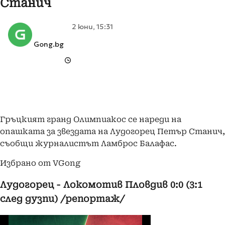
Станич
2 юни, 15:31
Gong.bg
Гръцкият гранд Олимпиакос се нареди на
опашката за звездата на Лудогорец Петър Станич,
съобщи журналистът Ламброс Балафас.
Избрано от VGong
Лудогорец - Локомотив Пловдив 0:0 (3:1
след дузпи) /репортаж/