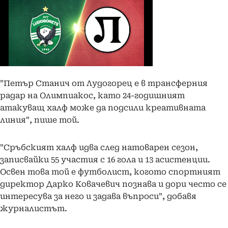
"Петър Станич от Лудогорец е в трансферния
радар на Олимпиакос, като 24-годишният
атакуващ халф може да подсили креативната
линия", пише той.
"Сръбският халф идва след натоварен сезон,
записвайки 55 участия с 16 гола и 13 асистенции.
Освен това той е футболист, когото спортният
директор Дарко Ковачевич познава и дори често се
интересува за него и задава въпроси", добавя
журналистът.