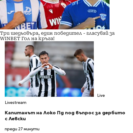
Три шедьовъра, един победител - гласувай за
WINBET Гол на кръга!
Live
Livestream
Капитанът на Локо Пд под въпрос за дербито
с Левски
преди 27 минути