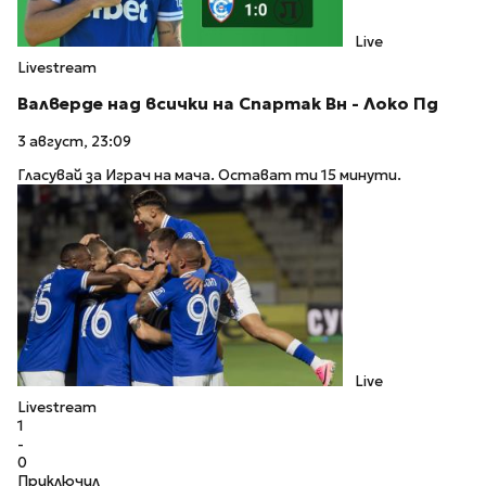
Live
Livestream
Валверде над всички на Спартак Вн - Локо Пд
3 август, 23:09
Гласувай за Играч на мача. Остават ти 15 минути.
Live
Livestream
1
-
0
Приключил