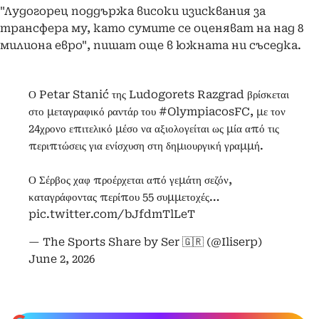
"Лудогорец поддържа високи изисквания за
трансфера му, като сумите се оценяват на над 8
милиона евро", пишат още в южната ни съседка.
Ο Petar Stanić της Ludogorets Razgrad βρίσκεται
στο μεταγραφικό ραντάρ του
#OlympiacosFC
, με τον
24χρονο επιτελικό μέσο να αξιολογείται ως μία από τις
περιπτώσεις για ενίσχυση στη δημιουργική γραμμή.
Ο Σέρβος χαφ προέρχεται από γεμάτη σεζόν,
καταγράφοντας περίπου 55 συμμετοχές…
pic.twitter.com/bJfdmTlLeT
— The Sports Share by Ser 🇬🇷 (@Iliserp)
June 2, 2026