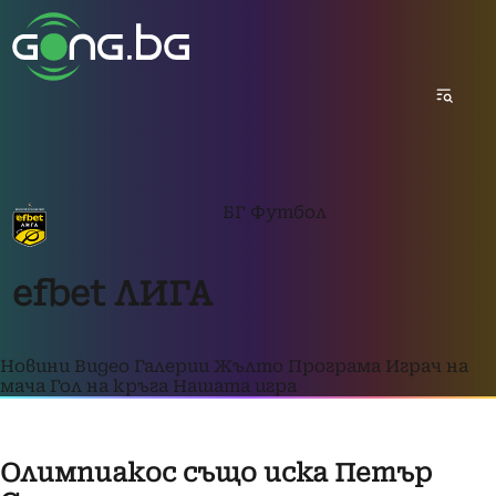
БГ Футбол
efbet ЛИГА
Новини
Видео
Галерии
Жълто
Програма
Играч на
мача
Гол на кръга
Нашата игра
Олимпиакос също иска Петър