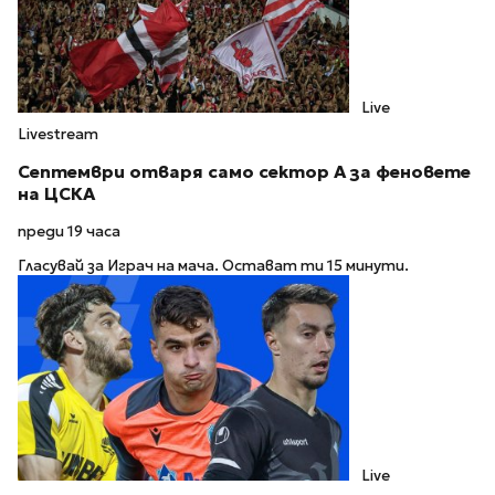
Live
Livestream
Септември отваря само сектор А за феновете
на ЦСКА
преди 19 часа
Гласувай за Играч на мача. Остават ти 15 минути.
Live