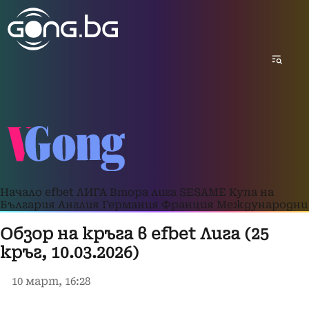
Начало
efbet ЛИГА
Втора лига
SESAME Купа на
България
Англия
Германия
Франция
Международни
Обзор на кръга в efbet Лига (25
кръг, 10.03.2026)
10 март, 16:28