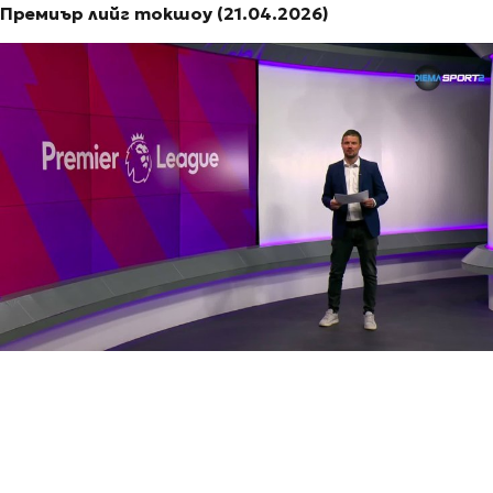
Премиър лийг токшоу (21.04.2026)