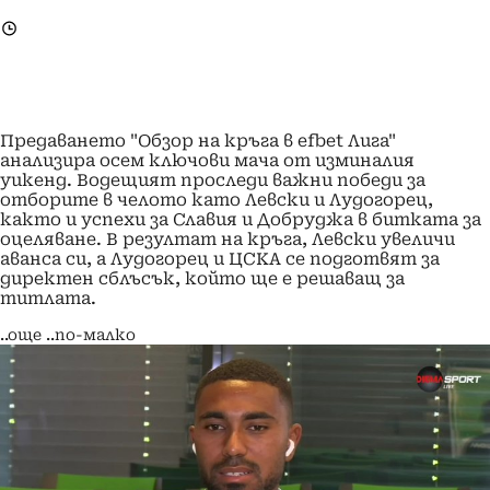
Предаването "Обзор на кръга в efbet Лига"
анализира осем ключови мача от изминалия
уикенд. Водещият проследи важни победи за
отборите в челото като Левски и Лудогорец,
както и успехи за Славия и Добруджа в битката за
оцеляване. В резултат на кръга, Левски увеличи
аванса си, а Лудогорец и ЦСКА се подготвят за
директен сблъсък, който ще е решаващ за
титлата.
..още
..по-малко