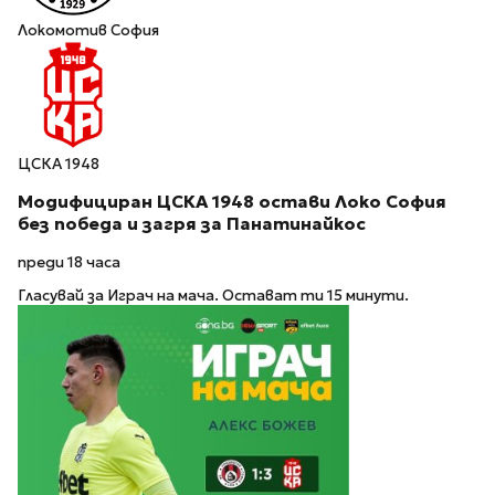
Локомотив София
ЦСКА 1948
Модифициран ЦСКА 1948 остави Локо София
без победа и загря за Панатинайкос
преди 18 часа
Гласувай за Играч на мача. Остават ти 15 минути.