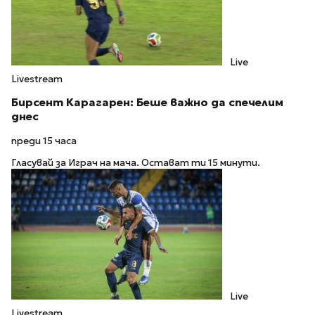
Live
Livestream
Бирсент Карагарен: Беше важно да спечелим
днес
преди 15 часа
Гласувай за Играч на мача. Остават ти 15 минути.
Live
Livestream