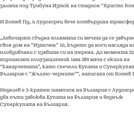
залата под Трибуна Изток на стадион “Христо Бот
И Ботев Пд, и Лудогорец вече потвърдиха трансфе
„Левичарят сбъдна голямата си мечта да се завърн
своя дом на “Източен” 10, където да носи наслада н
пловдивчани с изявите си на терена. До момента 32
годишният полузащитник има 289 мача с екипа на
“канарчетата”, като спечели Купата и Суперкупа
България с “жълто-черните”“, написаха от Ботев 
Неделев е 3-кратен шампион на България с Лудогор
два пъти завоюва Купата на България и веднъж
Суперкупата на България.