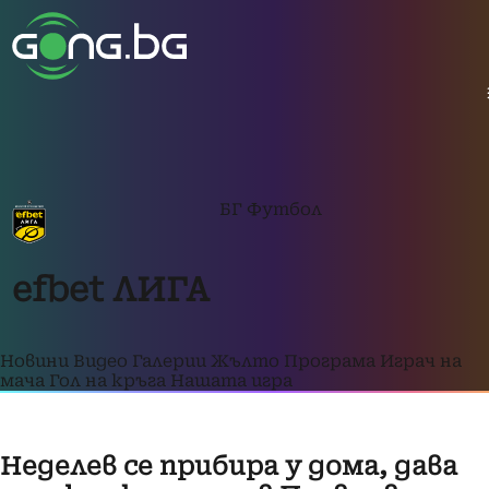
БГ Футбол
efbet ЛИГА
Новини
Видео
Галерии
Жълто
Програма
Играч на
мача
Гол на кръга
Нашата игра
Неделев се прибира у дома, дава