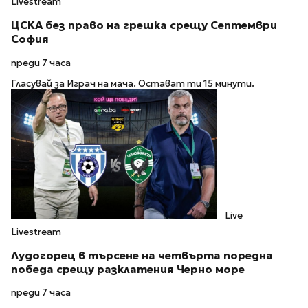
Livestream
ЦСКА без право на грешка срещу Септември
София
преди 7 часа
Гласувай за Играч на мача. Остават ти 15 минути.
Live
Livestream
Лудогорец в търсене на четвърта поредна
победа срещу разклатения Черно море
преди 7 часа