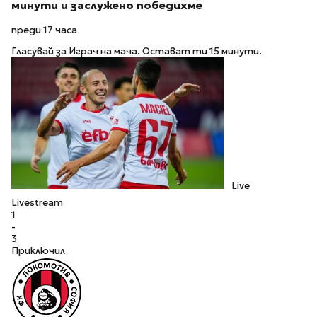
минути и заслужено победихме
преди 17 часа
Гласувай за Играч на мача. Остават ти 15 минути.
Live
Livestream
1
-
3
Приключил