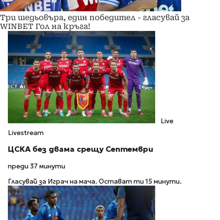
Три шедьовъра, един победител - гласувай за
WINBET Гол на кръга!
Live
Livestream
ЦСКА без двама срещу Септември
преди 37 минути
Гласувай за Играч на мача. Остават ти 15 минути.