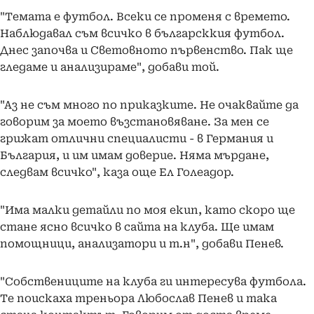
"Темата е футбол. Всеки се променя с времето.
Наблюдавал съм всичко в българсккия футбол.
Днес започва и Световното първенство. Пак ще
гледаме и анализираме", добави той.
"Аз не съм много по приказките. Не очаквайте да
говорим за моето възстановяване. За мен се
грижат отлични специалисти - в Германия и
България, и им имам доверие. Няма мърдане,
следвам всичко", каза още Ел Голеадор.
"Има малки детайли по моя екип, като скоро ще
стане ясно всичко в сайта на клуба. Ще имам
помощници, анализатори и т.н", добави Пенев.
"Собствениците на клуба ги интересува футбола.
Те поискаха треньора Любослав Пенев и така