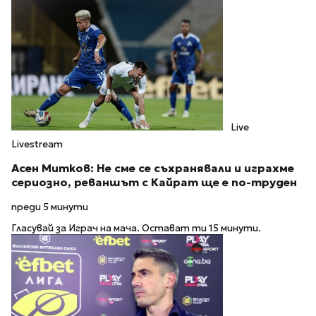
Live
Livestream
Асен Митков: Не сме се съхранявали и играхме
сериозно, реваншът с Кайрат ще е по-труден
преди 5 минути
Гласувай за Играч на мача. Остават ти 15 минути.