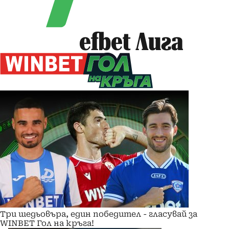
efbet Лига
Три шедьовъра, един победител - гласувай за
WINBET Гол на кръга!