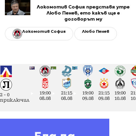
Локомотив София представя утре
Любо Пенев, ето какъв ще е
договорът му
Локомотив София
Любо Пенев
19:00
21:15
19:00
21:15
19:00
21
2
-
0
08.08
08.08
09.08
09.08
10.08
10
приключил