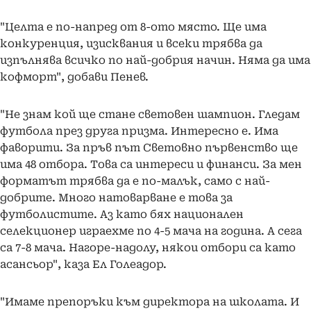
"Целта е по-напред от 8-ото място. Ще има
конкуренция, изисквания и всеки трябва да
изпълнява всичко по най-добрия начин. Няма да има
кофморт", добави Пенев.
"Не знам кой ще стане световен шампион. Гледам
футбола през друга призма. Интересно е. Има
фаворити. За пръв път Световно първенство ще
има 48 отбора. Това са интереси и финанси. За мен
форматът трябва да е по-малък, само с най-
добрите. Много натоварване е това за
футболистите. Аз като бях национален
селекционер играехме по 4-5 мача на година. А сега
са 7-8 мача. Нагоре-надолу, някои отбори са като
асансьор", каза Ел Голеадор.
"Имаме препоръки към директора на школата. И