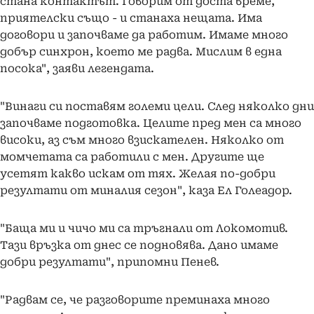
стана контактът. Говорим от доста време,
приятелски също - и станаха нещата. Има
договори и започваме да работим. Имаме много
добър синхрон, което ме радва. Мислим в една
посока", заяви легендата.
"Винаги си поставям големи цели. След няколко дни
започваме подготовка. Целите пред мен са много
високи, аз съм много взискателен. Няколко от
момчетата са работили с мен. Другите ще
усетят какво искам от тях. Желая по-добри
резултати от миналия сезон", каза Ел Голеадор.
"Баща ми и чичо ми са тръгнали от Локомотив.
Тази връзка от днес се подновява. Дано имаме
добри резултати", припомни Пенев.
"Радвам се, че разговорите преминаха много