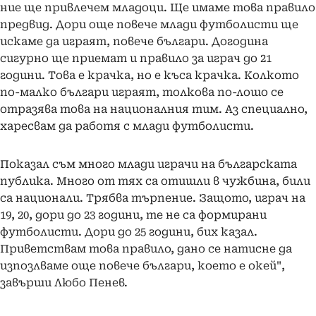
ние ще привлечем младоци. Ще имаме това правило
предвид. Дори още повече млади футболисти ще
искаме да играят, повече българи. Догодина
сигурно ще приемат и правило за играч до 21
години. Това е крачка, но е къса крачка. Колкото
по-малко българи играят, толкова по-лошо се
отразява това на националния тим. Аз специално,
харесвам да работя с млади футболисти.
Показал съм много млади играчи на българската
публика. Много от тях са отишли в чужбина, били
са национали. Трябва търпение. Защото, играч на
19, 20, дори до 23 години, те не са формирани
футболисти. Дори до 25 години, бих казал.
Приветствам това правило, дано се натисне да
изпозлваме още повече българи, което е окей",
завърши Любо Пенев.