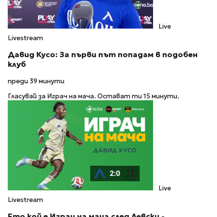
Live
Livestream
Давид Кусо: За първи път попадам в подобен
клуб
преди 39 минути
Гласувай за Играч на мача. Остават ти 15 минути.
Live
Livestream
Ето кой е Играч на мача след Левски -