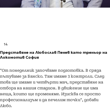
14
Представяне на Любослав Пенев като треньор на
Локомотив София
"От понеделник започваме подготовка. В сряда
пътуваме за Банско. Там имаме 3 контроли. След
това ще имаме и четвърти мач, представяне на
отбора на нашия стадион. В движение ще има
неща, които ще променяме. Изисква се просто
професионализъм и да печелим точки", добави
Любо.