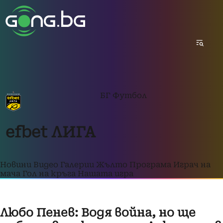
БГ Футбол
efbet ЛИГА
Новини
Видео
Галерии
Жълто
Програма
Играч на
мача
Гол на кръга
Нашата игра
Любо Пенев: Водя война, но ще