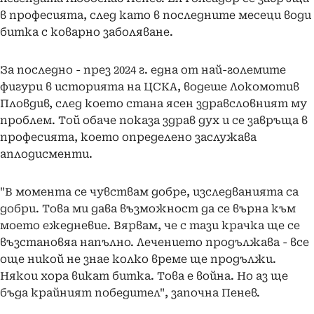
в професията, след като в последните месеци води
битка с коварно заболяване.
За последно - през 2024 г. една от най-големите
фигури в историята на ЦСКА, водеше Локомотив
Пловдив, след което стана ясен здравсловният му
проблем. Той обаче показа здрав дух и се завръща в
професията, което определено заслужава
аплодисменти.
"В момента се чувствам добре, изследванията са
добри. Това ми дава възможност да се върна към
моето ежедневие. Вярвам, че с тази крачка ще се
възстановяа напълно. Лечението продължава - все
още никой не знае колко време ще продължи.
Някои хора викат битка. Това е война. Но аз ще
бъда крайният победител", започна Пенев.