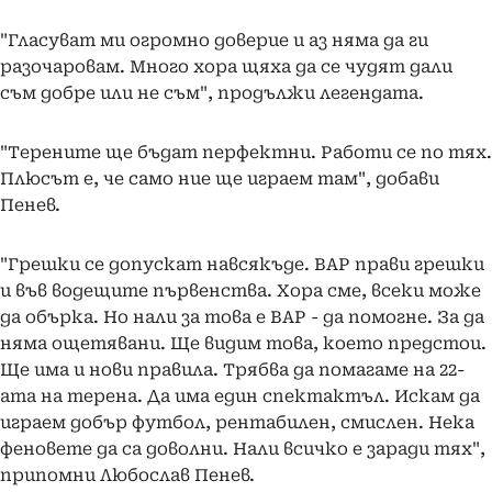
"Гласуват ми огромно доверие и аз няма да ги
разочаровам. Много хора щяха да се чудят дали
съм добре или не съм", продължи легендата.
"Терените ще бъдат перфектни. Работи се по тях.
Плюсът е, че само ние ще играем там", добави
Пенев.
"Грешки се допускат навсякъде. ВАР прави грешки
и във водещите първенства. Хора сме, всеки може
да обърка. Но нали за това е ВАР - да помогне. За да
няма ощетявани. Ще видим това, което предстои.
Ще има и нови правила. Трябва да помагаме на 22-
ата на терена. Да има един спектактъл. Искам да
играем добър футбол, рентабилен, смислен. Нека
феновете да са доволни. Нали всичко е заради тях",
припомни Любослав Пенев.