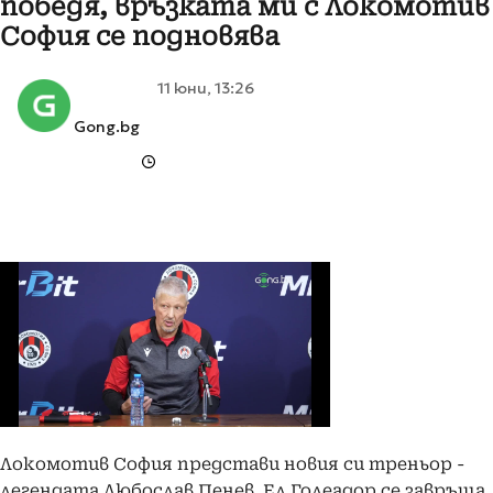
победя, връзката ми с Локомотив
София се подновява
11 юни, 13:26
Gong.bg
Локомотив София представи новия си треньор -
легендата Любослав Пенев. Ел Голеадор се завръща