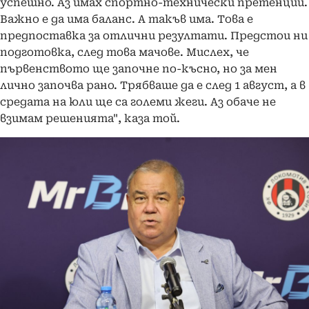
успешно. Аз имах спортно-технически претенции.
Важно е да има баланс. А такъв има. Това е
предпоставка за отлични резултати. Предстои ни
подготовка, след това мачове. Мислех, че
първенството ще започне по-късно, но за мен
лично започва рано. Трябваше да е след 1 август, а в
средата на юли ще са големи жеги. Аз обаче не
взимам решенията", каза той.