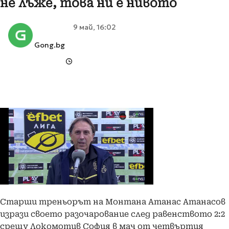
не лъже, това ни е нивото
9 май, 16:02
Gong.bg
Старши треньорът на Монтана Атанас Атанасов
изрази своето разочарование след равенството 2:2
срещу Локомотив София в мач от четвъртия