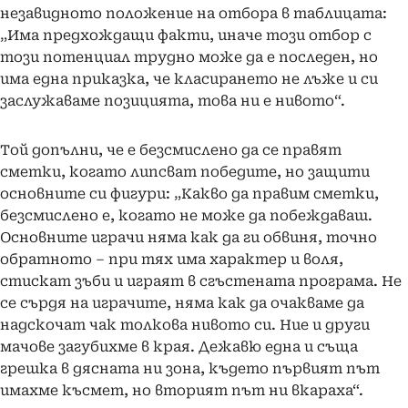
незавидното положение на отбора в таблицата:
„Има предхождащи факти, иначе този отбор с
този потенциал трудно може да е последен, но
има една приказка, че класирането не лъже и си
заслужаваме позицията, това ни е нивото“.
Той допълни, че е безсмислено да се правят
сметки, когато липсват победите, но защити
основните си фигури: „Какво да правим сметки,
безсмислено е, когато не може да побеждаваш.
Основните играчи няма как да ги обвиня, точно
обратното – при тях има характер и воля,
стискат зъби и играят в сгъстената програма. Не
се сърдя на играчите, няма как да очакваме да
надскочат чак толкова нивото си. Ние и други
мачове загубихме в края. Дежавю една и съща
грешка в дясната ни зона, където първият път
имахме късмет, но вторият път ни вкараха“.