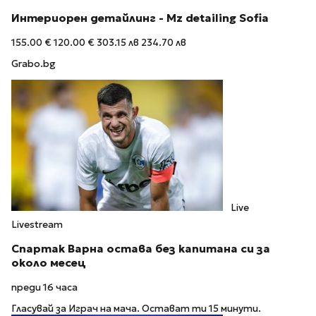
Интериорен детайлинг - Mz detailing Sofia
155.00 €
120.00 €
303.15 лв
234.70 лв
Grabo.bg
Live
Livestream
Спартак Варна остава без капитана си за
около месец
преди 16 часа
Гласувай за Играч на мача. Остават ти 15 минути.