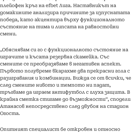
плейофен кръг на efbet Лига. Наставникът на
домакините анализира причините за изпуснатата
победа, като акцентира върху функционалното
състояние на тима и липсата на равностойни
смени.
„Обяснявам си го с функционалното състояние на
играчите и късата резервна скамейка. Със
смените се преобразяваме в негативен аспект.
Първото полувреме вкарахме два прекрасни гола с
разигравания и комбинации. Вижда се от всички, че
след смените нивото и темпото ни падат,
тръгваме да играем антифутбол с глуха защита. В
крайна сметка стигаме до възможности“, сподели
Атанасов непосредствено след двубоя на стадион
Огоста.
Опитният специалист бе откровен и относно