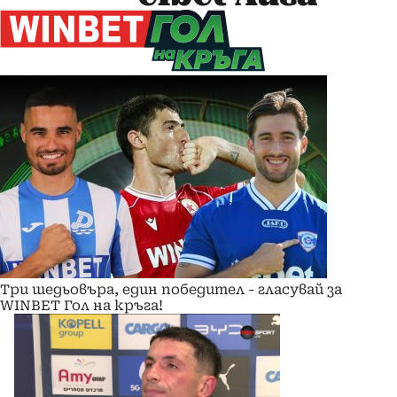
Три шедьовъра, един победител - гласувай за
WINBET Гол на кръга!