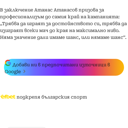
В заключение Атанас Атанасов призова за
професионализъм до самия край на кампанията:
„Трябва да играят за достойнството си, трябва да
изиграят всеки мач до края на максимално ниво.
Няма значение дали имаме шанс, или нямаме шанс“.
Добави ни в предпочитани източници в
Google
подкрепя българския спорт