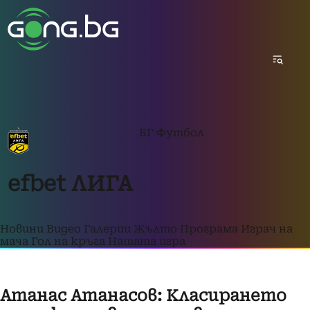
БГ Футбол
efbet ЛИГА
Новини
Видео
Галерии
Жълто
Програма
Играч на
мача
Гол на кръга
Нашата игра
Атанас Атанасов: Класирането