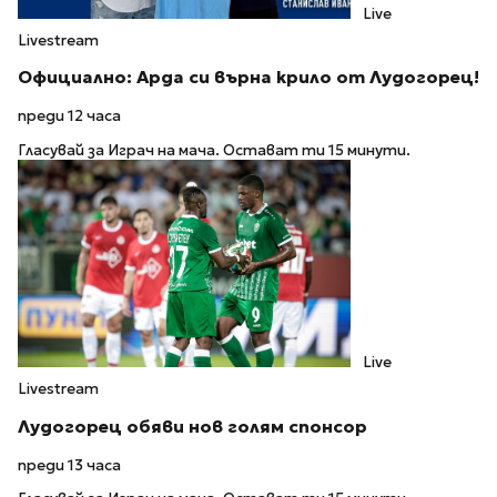
Live
Livestream
Официално: Арда си върна крило от Лудогорец!
преди 12 часа
Гласувай за Играч на мача. Остават ти 15 минути.
Live
Livestream
Лудогорец обяви нов голям спонсор
преди 13 часа