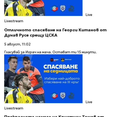
Live
Livestream
Отличното спасяване на Георги Китанов от
Дунав Русе срещу ЦСКА
5 август, 11:02
Гласувай за Играч на мача. Остават ти 15 минути.
Live
Livestream
Прекрасната намеса на Кристиан Томов от