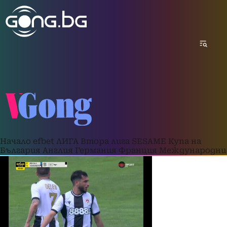
Начало
efbet ЛИГА
Втора лига
SESAME Купа на
България
Англия
Германия
Франция
Международни