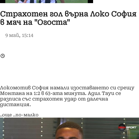
Страхотен гол върна Локо София
в мач на "Огоста"
9 май, 15:14
Локомотив София намали изоставането си срещу
Монтана на 1:2 в 63-ата минута. Адил Тауи се
разписа със страхотен удар от далечна
дистанция.
..още
..по-малко