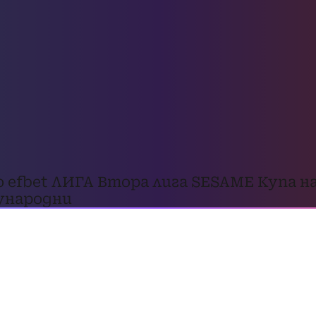
о
efbet ЛИГА
Втора лига
SESAME Купа на
народни