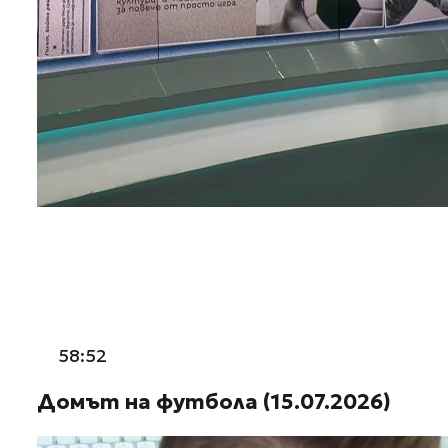
58:52
Домът на футбола (15.07.2026)