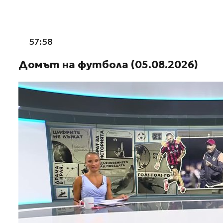
57:58
Домът на футбола (05.08.2026)