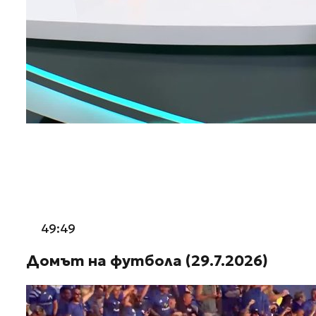
49:49
Домът на футбола (29.7.2026)