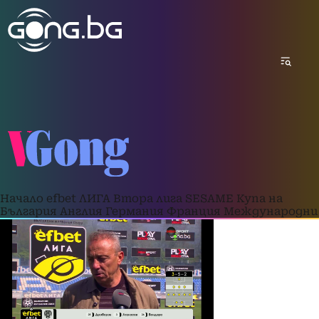
Начало
efbet ЛИГА
Втора лига
SESAME Купа на
България
Англия
Германия
Франция
Международни