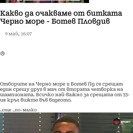
Какво да очакваме от битката
Черно море - Ботев Пловдив
9 май, 16:07
Отборите на Черно море и Ботев Пд се срещат
един срещу друг в мач от втората четворка на
шампионата. Всичко най-важно за срещата от 33-
ия кръг вижте във видеото.
..още
..по-малко