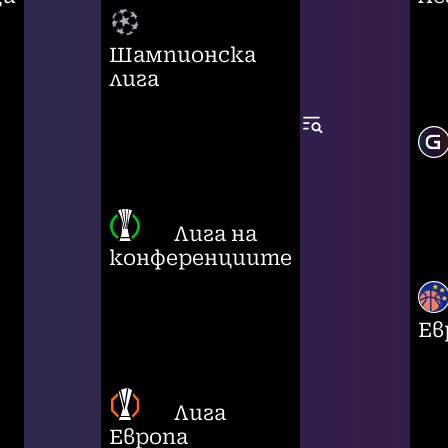
Шампионска
лига
Лига на
конференциите
Ев
Лига
Европа