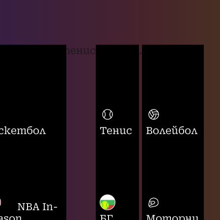
тенис
...
скетбол
Тенис
Волейбол
NBA In-
ason
БГ
Моторни