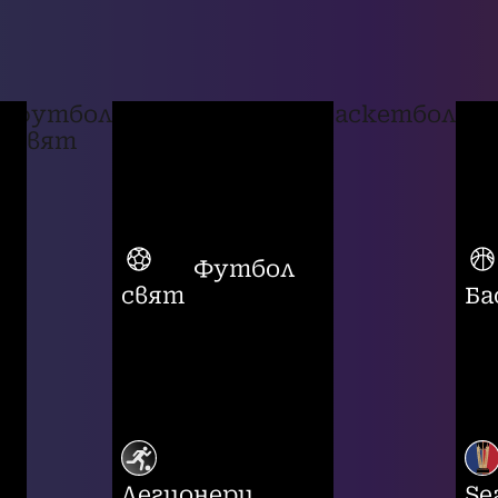
футбол
баскетбол
свят
Футбол
свят
Ба
Легионери
Se