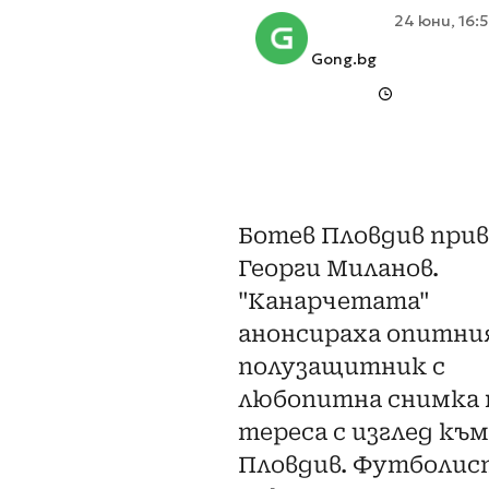
24 юни, 16:
Gong.bg
Ботев Пловдив прив
Георги Миланов.
"Канарчетата"
анонсираха опитни
полузащитник с
любопитна снимка 
тереса с изглед към
Пловдив. Футболи