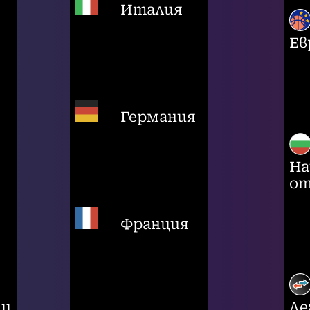
Италия
Ев
Германия
На
от
Франция
ци
Ле