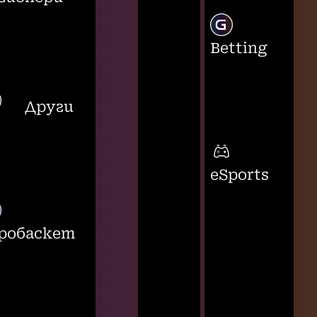
Betting
Други
eSports
робаскет