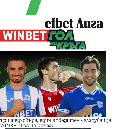
efbet Лига
Три шедьовъра, един победител - гласувай за
WINBET Гол на кръга!