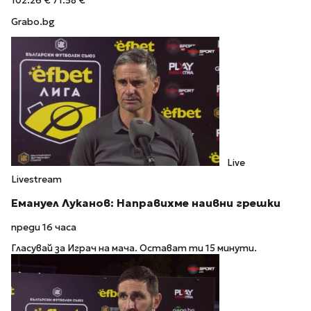
102.26 €
71.58 €
Grabo.bg
Live
Livestream
Емануел Луканов: Направихме наивни грешки
преди 16 часа
Гласувай за Играч на мача. Остават ти 15 минути.