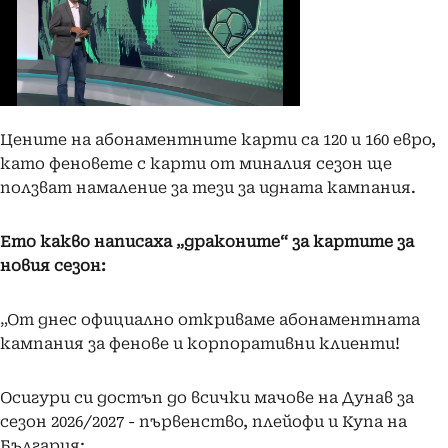
Цените на абонаментните карти са 120 и 160 евро,
като феновете с карти от миналия сезон ще
ползват намаление за тези за идната кампания.
Ето какво написаха „драконите“ за картите за
новия сезон:
„От днес официално откриваме абонаментната
кампания за фенове и корпоративни клиенти!
Осигури си достъп до всички мачове на Дунав за
сезон 2026/2027 - първенство, плейофи и Купа на
България;