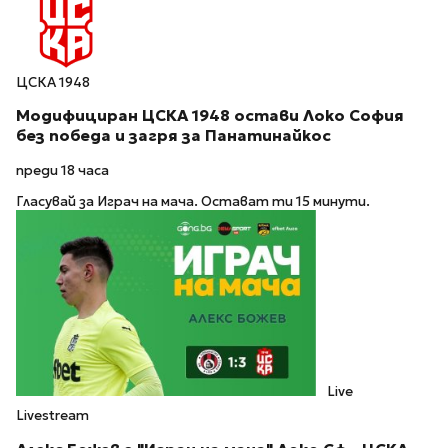
ЦСКА 1948
Модифициран ЦСКА 1948 остави Локо София
без победа и загря за Панатинайкос
преди 18 часа
Гласувай за Играч на мача. Остават ти 15 минути.
Live
Livestream