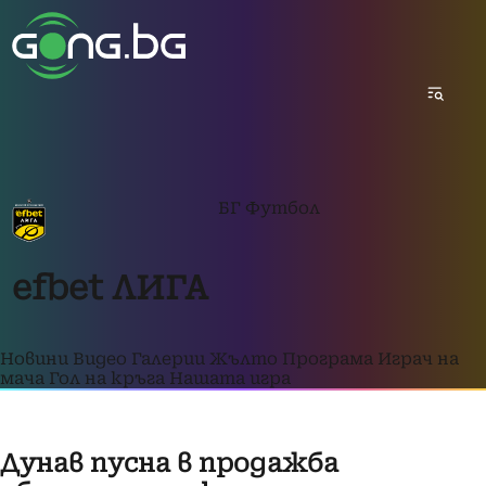
БГ Футбол
efbet ЛИГА
Новини
Видео
Галерии
Жълто
Програма
Играч на
мача
Гол на кръга
Нашата игра
Дунав пусна в продажба