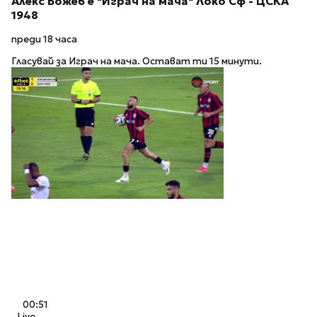
Алекс Божев е "Играч на мача" Локо Сф - ЦСКА
1948
преди 18 часа
Гласувай за Играч на мача. Остават ти 15 минути.
00:51
Live