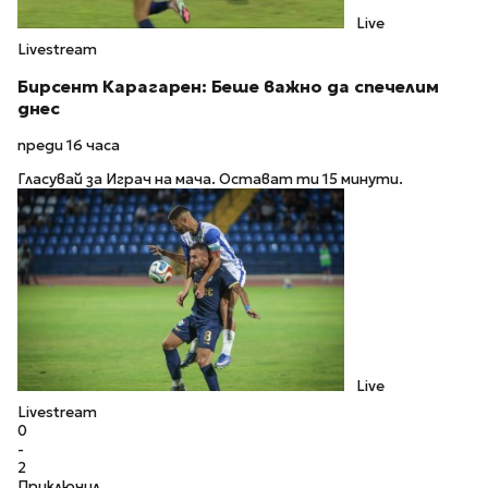
Live
Livestream
Бирсент Карагарен: Беше важно да спечелим
днес
преди 16 часа
Гласувай за Играч на мача. Остават ти 15 минути.
Live
Livestream
0
-
2
Приключил