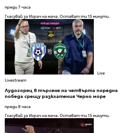
преди 7 часа
Гласувай за Играч на мача. Остават ти 15 минути.
Live
Livestream
Лудогорец в търсене на четвърта поредна
победа срещу разклатения Черно море
преди 8 часа
Гласувай за Играч на мача. Остават ти 15 минути.