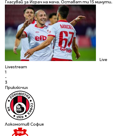
Гласувай за Играч на мача. Остават ти 15 минути.
Live
Livestream
1
-
3
Приключил
Локомотив София