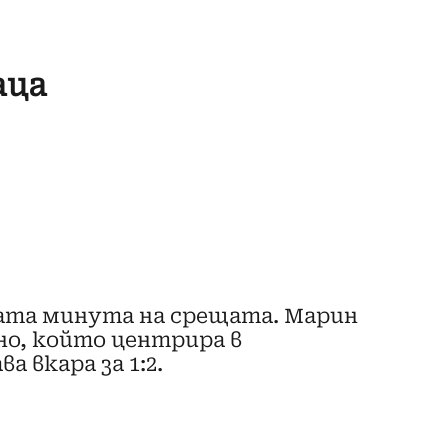
аца
0-ата минута на срещата. Марин
но, който центрира в
а вкара за 1:2.