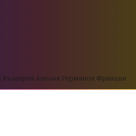
 България
Англия
Германия
Франция