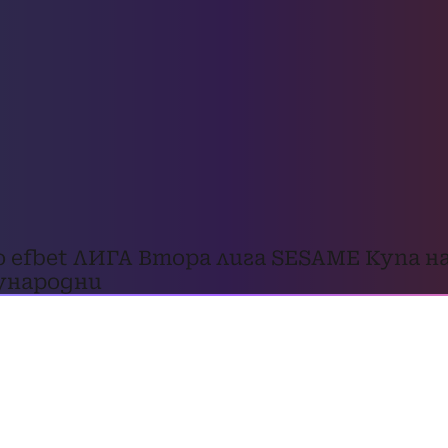
о
efbet ЛИГА
Втора лига
SESAME Купа на
народни