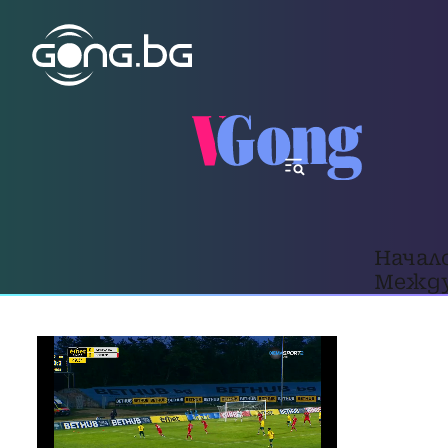
Начал
Между