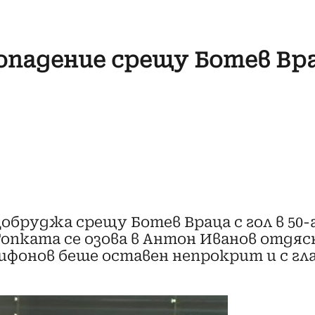
опадение срещу Ботев Вр
Добруджа срещу Ботев Враца с гол в 5
опката се озова в Антон Иванов отдяс
фонов беше оставен непрокрит и с глав