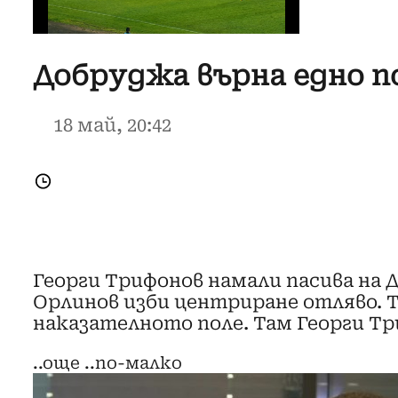
Добруджа върна едно п
18 май, 20:42
Георги Трифонов намали пасива на 
Орлинов изби центриране отляво. Т
наказателното поле. Там Георги Три
..още
..по-малко