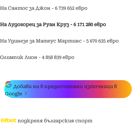
На Сантос за Джон - 6 739 652 евро
На Лудогорец за Руан Круз - 6 171 280 евро
На Удинезе за Матеус Мартинс - 5 670 635 евро
Олимпик Лион - 4 858 839 евро
Добави ни в предпочитани източници в
Google
подкрепя българския спорт