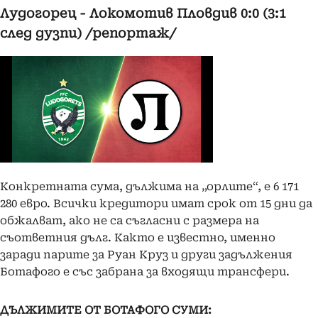
Лудогорец - Локомотив Пловдив 0:0 (3:1
след дузпи) /репортаж/
Конкретната сума, дължима на „орлите“, е 6 171
280 евро. Всички кредитори имат срок от 15 дни да
обжалват, ако не са съгласни с размера на
съответния дълг. Както е известно, именно
заради парите за Руан Круз и други задължения
Ботафого е със забрана за входящи трансфери.
ДЪЛЖИМИТЕ ОТ БОТАФОГО СУМИ: