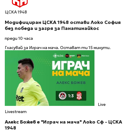
ЦСКА 1948
Модифициран ЦСКА 1948 остави Локо София
без победа и загря за Панатинайкос
преди 10 часа
Гласувай за Играч на мача. Остават ти 15 минути.
Live
Livestream
Алекс Божев е "Играч на мача" Локо Сф - ЦСКА
1948