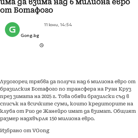
има да взима над 6 милиона евро
от Ботафого
11 юни, 14:54
Gong.bg
Лудогорец трябва да получи над 6 милиона евро от
бразилския Ботафого по трансфера на Руан Круз
през зимата на 2025 г. Това обяви бразилски съд в
списък на всичките суми, които кредиторите на
клуба от Рио де Жанейро имат да взимат. Общият
размер надхвърля 150 милиона евро.
Избрано от VGong