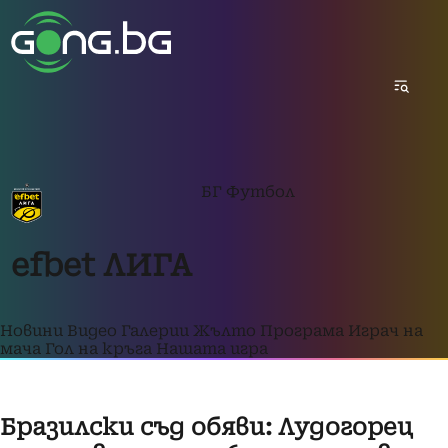
БГ Футбол
efbet ЛИГА
Новини
Видео
Галерии
Жълто
Програма
Играч на
мача
Гол на кръга
Нашата игра
Бразилски съд обяви: Лудогорец