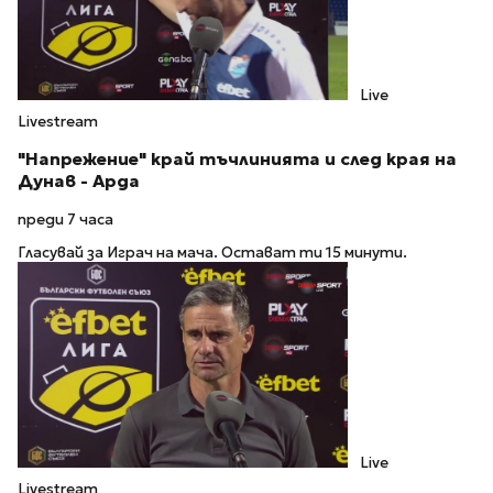
Live
Livestream
"Напрежение" край тъчлинията и след края на
Дунав - Арда
преди 7 часа
Гласувай за Играч на мача. Остават ти 15 минути.
Live
Livestream