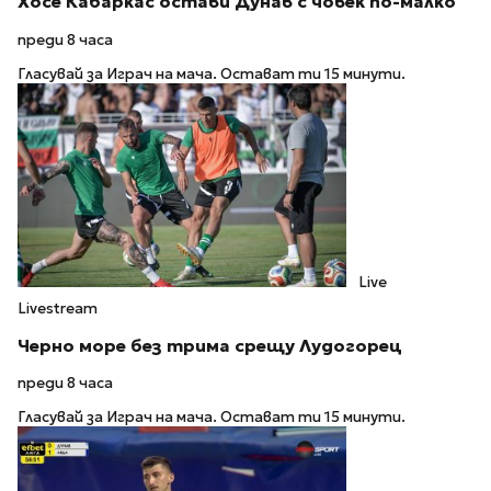
Хосе Кабаркас остави Дунав с човек по-малко
преди 8 часа
Гласувай за Играч на мача. Остават ти 15 минути.
Live
Livestream
Черно море без трима срещу Лудогорец
преди 8 часа
Гласувай за Играч на мача. Остават ти 15 минути.