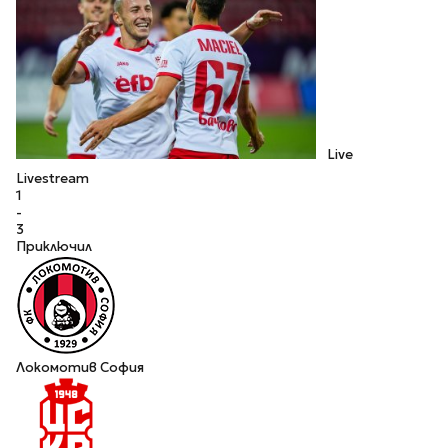
Live
Livestream
1
-
3
Приключил
Локомотив София