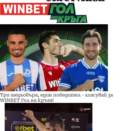
Три шедьовъра, един победител - гласувай за
WINBET Гол на кръга!