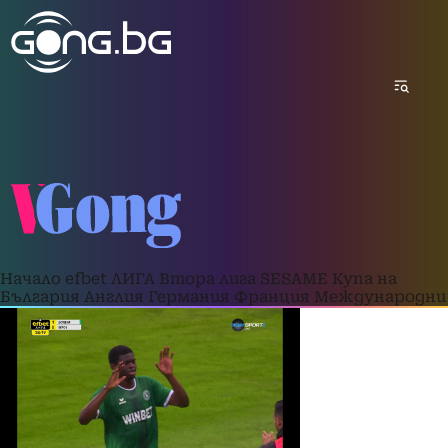
Начало
efbet ЛИГА
Втора лига
SESAME Купа на
България
Англия
Германия
Франция
Международни