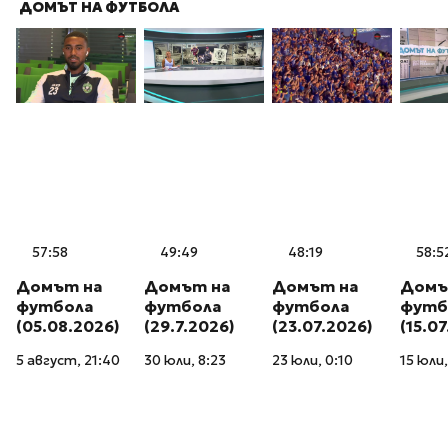
ДОМЪТ НА ФУТБОЛА
57:58
49:49
48:19
58:5
Домът на
Домът на
Домът на
Домъ
футбола
футбола
футбола
футб
(05.08.2026)
(29.7.2026)
(23.07.2026)
(15.0
5 август, 21:40
30 юли, 8:23
23 юли, 0:10
15 юли,