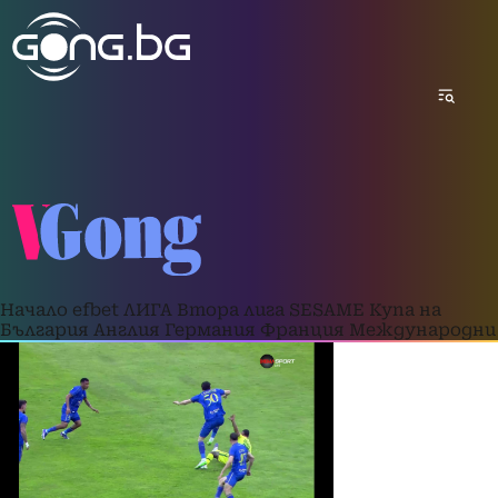
Начало
efbet ЛИГА
Втора лига
SESAME Купа на
България
Англия
Германия
Франция
Международни