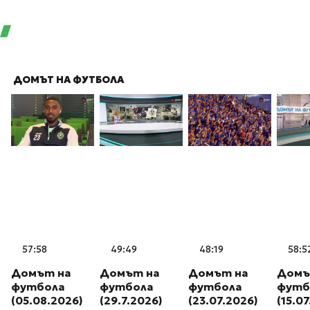
ДОМЪТ НА ФУТБОЛА
57:58
49:49
48:19
58:5
Домът на
Домът на
Домът на
Домъ
футбола
футбола
футбола
футб
(05.08.2026)
(29.7.2026)
(23.07.2026)
(15.0