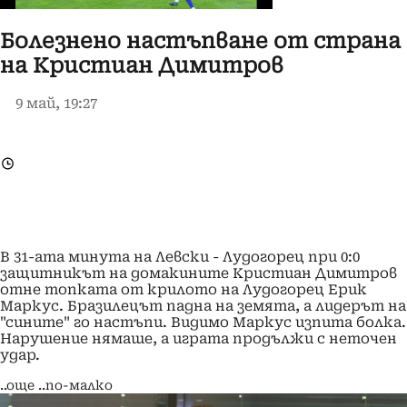
Болезнено настъпване от страна
на Кристиан Димитров
9 май, 19:27
В 31-ата минута на Левски - Лудогорец при 0:0
защитникът на домакините Кристиан Димитров
отне топката от крилото на Лудогорец Ерик
Маркус. Бразилецът падна на земята, а лидерът на
"сините" го настъпи. Видимо Маркус изпита болка.
Нарушение нямаше, а играта продължи с неточен
удар.
..още
..по-малко