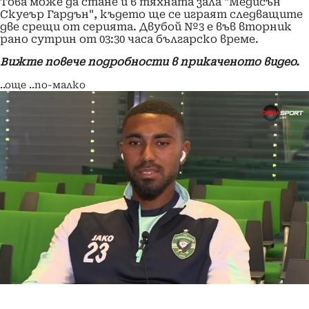
Това може да стане и в тяхната зала "Медисън
Скуеър Гардън", където ще се играят следващите
две срещи от серията. Двубой №3 е във вторник
рано сутрин от 03:30 часа българско време.
Вижте повече подробности в прикаченото видео.
..още
..по-малко