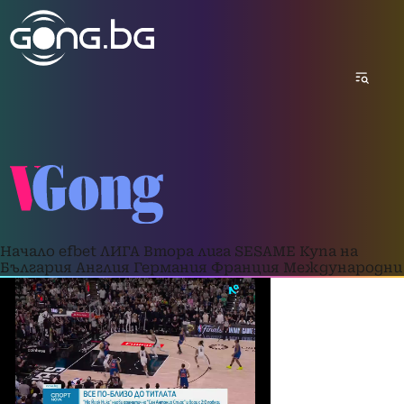
Начало
efbet ЛИГА
Втора лига
SESAME Купа на
България
Англия
Германия
Франция
Международни