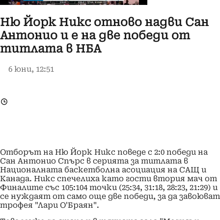
Ню Йорк Никс отново надви Сан
Антонио и е на две победи от
титлата в НБА
6 юни, 12:51
Отборът на Ню Йорк Никс поведе с 2:0 победи на
Сан Антонио Спърс в серията за титлата в
Националната баскетболна асоциация на САЩ и
Канада. Никс спечелиха като гости втория мач от
Финалите със 105:104 точки (25:34, 31:18, 28:23, 21:29) и
се нуждаят от само още две победи, за да завоюват
трофея "Лари О'Браян".