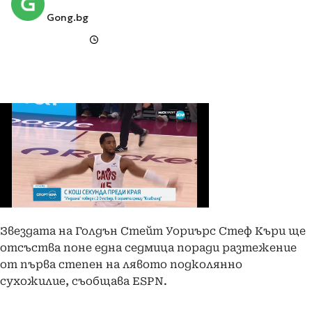
Gong.bg
Звездата на Голдън Стейт Уориърс Стеф Къри ще
отсъства поне една седмица поради разтежение
от първа степен на лявото подколянно
сухожилие, съобщава ESPN.