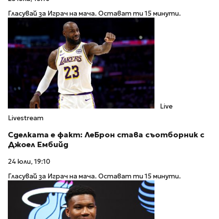
Гласувай за Играч на мача. Остават ти 15 минути.
Live
Livestream
Сделката е факт: ЛеБрон става съотборник с
Джоел Ембийд
24 юли, 19:10
Гласувай за Играч на мача. Остават ти 15 минути.