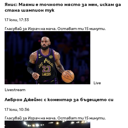
Янис: Маями е точното място за мен, искам да
стана шампион тук
17 юли, 17:33
Гласувай за Играч на мача. Остават ти 15 минути.
Live
Livestream
ЛеБрон Джеймс с коментар за бъдещето си
17 юли, 10:36
Гласувай за Играч на мача. Остават ти 15 минути.