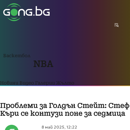
Баскетбол
NBA
Новини
Видео
Галерии
Жълто
Проблеми за Голдън Стейт: Стеф
Къри се контузи поне за седмица
8 май 2025, 12:22