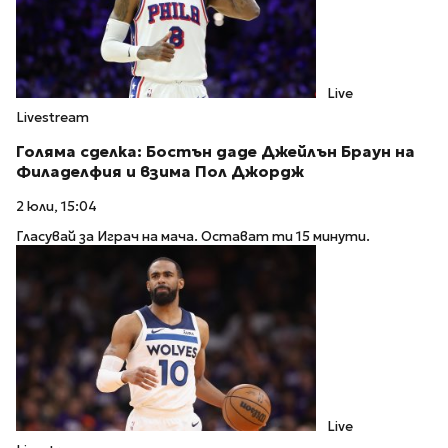
Live
Livestream
Голяма сделка: Бостън даде Джейлън Браун на
Филаделфия и взима Пол Джордж
2 юли, 15:04
Гласувай за Играч на мача. Остават ти 15 минути.
Live