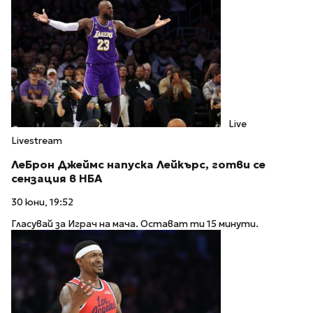
Live
Livestream
ЛеБрон Джеймс напуска Лейкърс, готви се
сензация в НБА
30 юни, 19:52
Гласувай за Играч на мача. Остават ти 15 минути.