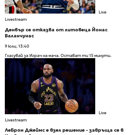
Live
Livestream
Денвър се отказва от литовеца Йонас
Валанчунас
9 юли, 13:40
Гласувай за Играч на мача. Остават ти 15 минути.
Live
Livestream
ЛеБрон Джеймс е взел решение - завръща се в