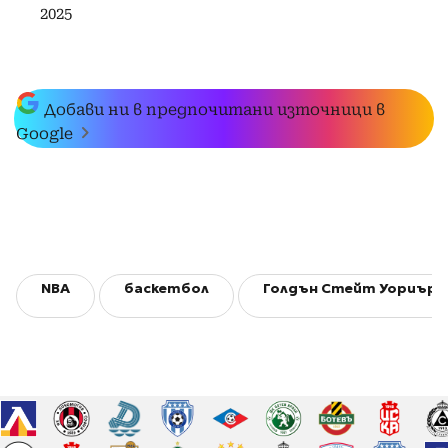
2025
Добави ни в предпочитани източници в
Google
NBA
баскетбол
Голдън Стейт Уориърс