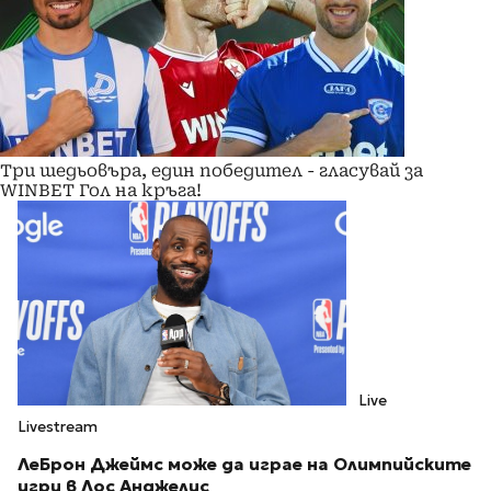
Три шедьовъра, един победител - гласувай за
WINBET Гол на кръга!
Live
Livestream
ЛеБрон Джеймс може да играе на Олимпийските
игри в Лос Анджелис