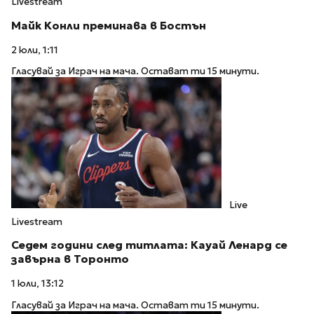
Livestream
Майк Конли преминава в Бостън
2 юли, 1:11
Гласувай за Играч на мача. Остават ти 15 минути.
Live
Livestream
Седем години след титлата: Кауай Ленард се
завърна в Торонто
1 юли, 13:12
Гласувай за Играч на мача. Остават ти 15 минути.