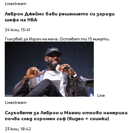
Livestream
ЛеБрон Джеймс бави решението си заради
шефа на НБА
24 юли, 15:41
Гласувай за Играч на мача. Остават ти 15 минути.
Live
Livestream
Слуховете за ЛеБрон и Маями отново намериха
почва след огромен гаф (видео + снимки)
23 юли, 18:42