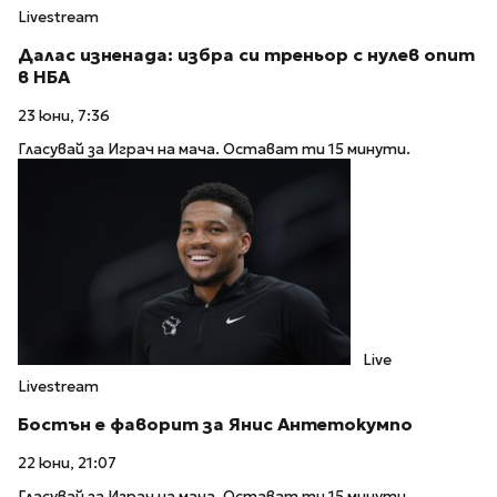
Livestream
Далас изненада: избра си треньор с нулев опит
в НБА
23 юни, 7:36
Гласувай за Играч на мача. Остават ти 15 минути.
Live
Livestream
Бостън е фаворит за Янис Антетокумпо
22 юни, 21:07
Гласувай за Играч на мача. Остават ти 15 минути.