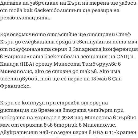
Датата на завръщане на Къри на терена ще зависи
от това как баскетболистът ще реагира на
рехабилитацията.
Едноседмичното отсъствие ще отстрани Стеф
Къри до следващата сряда и евентуалния пети мач
от полуфиналната серия в Западната конференция
в Националната баскетболна асоциация на САЩ и
Канада (НБА) срещу Минесота Тимбъруулвс в
Минеаполис, ако се стигне до такъв. Ако има
шести двубой, той ще се играе на 18 май в Сан
Франциско.
Къри се контузи при стрелба от средна
дистанция по време на втората четвърт при
победата на Уориърс с 99:88 над Минесота в първия
мач от серията във вторник в Минеаполис.
Двукратният най-полезен играч в НБА и 11-кратен