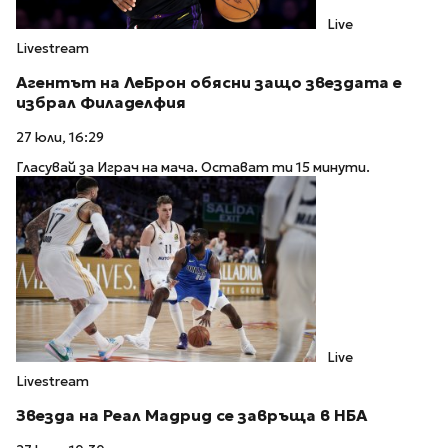
Live
Livestream
Агентът на ЛеБрон обясни защо звездата е
избрал Филаделфия
27 юли, 16:29
Гласувай за Играч на мача. Остават ти 15 минути.
Live
Livestream
Звезда на Реал Мадрид се завръща в НБА