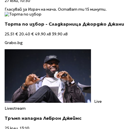
27 юли, 10:30
Гласувай за Играч на мача. Остават ти 15 минути.
Торта по избор - Сладкарница Джорджо Джани
25.51 €
20.40 €
49.90 лв
39.90 лв
Grabo.bg
Live
Livestream
Тръмп нападна ЛеБрон Джеймс
25 юли, 13:10