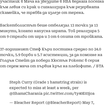
участник в Мача на звездите в НБА веднага посегна
към левия си крак и сигнализира към резервната
скамейка, че трябва да излезе от терена.
Баскетболистът беше отбелязал 13 точки за 13
минути, когато напусна играта. Той реализира 5
от 9 стрелби от игра и 3 от 6 опита от тройката.
37-годишният Стеф Къри постигна средно по 24.0
точки, 5.9 борби и 5.7 асистенции, за да помогне на
Голдън Стейт да победи Хюстън Рокетс в серия
от седем мача от първия кръг на плейофите. / БТА
Steph Curry (Grade 1 hamstring strain) is
expected to miss at least a week, per
@ShamsCharania
pic.twitter.com/ty40E03joa
— Bleacher Report (@BleacherReport)
May 7,