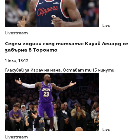
Live
Livestream
Седем години след титлата: Кауай Ленард се
завърна в Торонто
1 юли, 13:12
Гласувай за Играч на мача. Остават ти 15 минути.
Live
Livestream