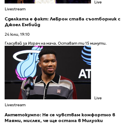
Live
Livestream
Сделката е факт: ЛеБрон става съотборник с
Джоел Ембийд
24 юли, 19:10
Гласувай за Играч на мача. Остават ти 15 минути.
Live
Livestream
Антетокумпо: Не се чувствам комфортно в
Маями, мислех, че ще остана в Милуоки