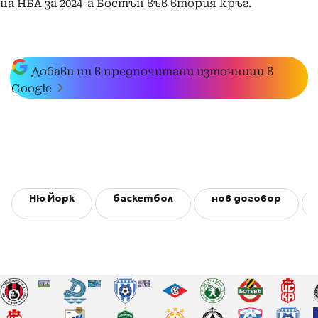
на НБА за 2024-а Бостън във втория кръг.
Добави ни в предпочитани източници в
Google
Ню Йорк
баскетбол
нов договор