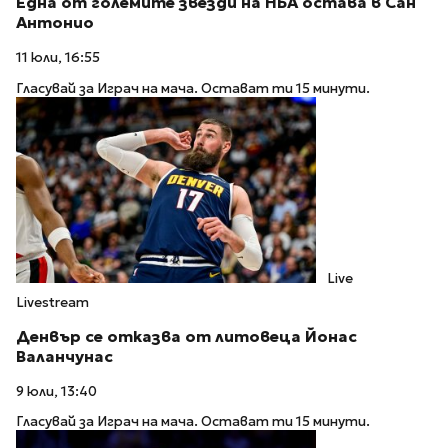
Една от големите звезди на НБА остава в Сан
Антонио
11 юли, 16:55
Гласувай за Играч на мача. Остават ти 15 минути.
Live
Livestream
Денвър се отказва от литовеца Йонас
Валанчунас
9 юли, 13:40
Гласувай за Играч на мача. Остават ти 15 минути.