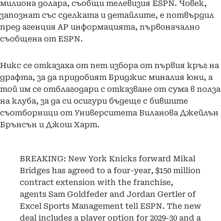
милиона долара, съобщи телевизия ЕSPN. Човек,
запознат със сделката и детайлите, е потвърдил
пред агенция АР информацията, първоначално
съобщена от ESPN.
Никс се отказаха от пет избора от първия кръг на
драфта, за да придобият Бриджис миналия юни, а
той им се отблагодари с отказване от сума в полза
на клуба, за да си осигури бъдеще с бившите
съотборници от Университета Виланова Джейлън
Брънсън и Джош Харт.
BREAKING: New York Knicks forward Mikal
Bridges has agreed to a four-year, $150 million
contract extension with the franchise,
agents Sam Goldfeder and Jordan Gertler of
Excel Sports Management tell ESPN. The new
deal includes a player option for 2029-30 and a