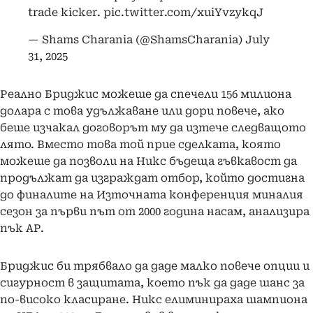
trade kicker.
pic.twitter.com/xuiYvzykqJ
— Shams Charania (@ShamsCharania)
July
31, 2025
Реално Бриджис можеше да спечели 156 милиона
долара с това удължаване или дори повече, ако
беше изчакал договорът му да изтече следващото
лято. Вместо това той прие сделката, която
можеше да позволи на Никс бъдеща гъвкавост да
продължат да изграждат отбор, който достигна
до финалите на Източната конференция миналия
сезон за първи път от 2000 година насам, анализира
пък АР.
Бриджис би трябвало да даде малко повече опции и
сигурност в защитата, което пък да даде шанс за
по-високо класиране. Никс елиминираха шампиона