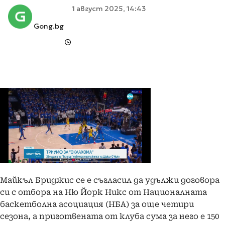
1 август 2025, 14:43
Gong.bg
Майкъл Бриджис се е съгласил да удължи договора
си с отбора на Ню Йорк Никс от Националната
баскетболна асоциация (НБА) за още четири
сезона, а приготвената от клуба сума за него е 150