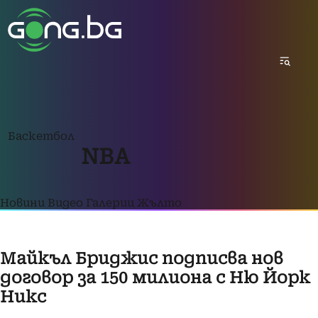
Баскетбол
NBA
Новини
Видео
Галерии
Жълто
Майкъл Бриджис подписва нов
договор за 150 милиона с Ню Йорк
Никс