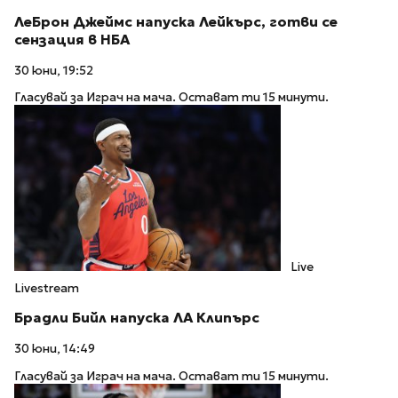
ЛеБрон Джеймс напуска Лейкърс, готви се
сензация в НБА
30 юни, 19:52
Гласувай за Играч на мача. Остават ти 15 минути.
Live
Livestream
Брадли Бийл напуска ЛА Клипърс
30 юни, 14:49
Гласувай за Играч на мача. Остават ти 15 минути.