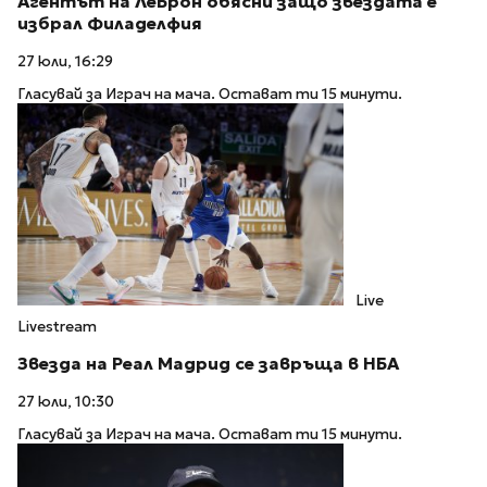
Агентът на ЛеБрон обясни защо звездата е
избрал Филаделфия
27 юли, 16:29
Гласувай за Играч на мача. Остават ти 15 минути.
Live
Livestream
Звезда на Реал Мадрид се завръща в НБА
27 юли, 10:30
Гласувай за Играч на мача. Остават ти 15 минути.