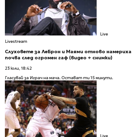
Live
Livestream
Слуховете за ЛеБрон и Маями отново намериха
почва след огромен гаф (видео + снимки)
23 юли, 18:42
Гласувай за Играч на мача. Остават ти 15 минути.
Live