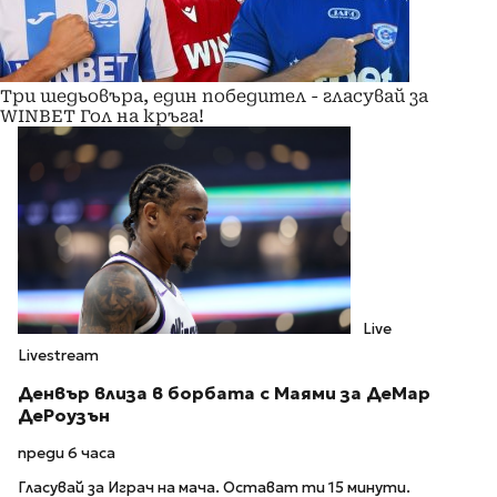
Три шедьовъра, един победител - гласувай за
WINBET Гол на кръга!
Live
Livestream
Денвър влиза в борбата с Маями за ДеМар
ДеРоузън
преди 6 часа
Гласувай за Играч на мача. Остават ти 15 минути.