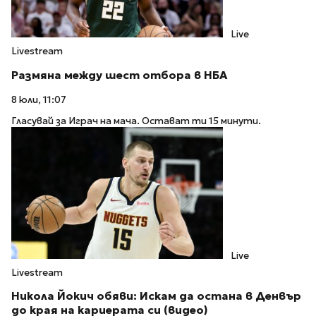
Live
Livestream
Размяна между шест отбора в НБА
8 юли, 11:07
Гласувай за Играч на мача. Остават ти 15 минути.
Live
Livestream
Никола Йокич обяви: Искам да остана в Денвър
до края на кариерата си (видео)