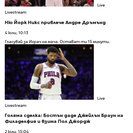
Live
Livestream
Ню Йорк Никс привлече Андре Дръмънд
4 юли, 10:13
Гласувай за Играч на мача. Остават ти 15 минути.
Live
Livestream
Голяма сделка: Бостън даде Джейлън Браун на
Филаделфия и взима Пол Джордж
2 юли, 15:04