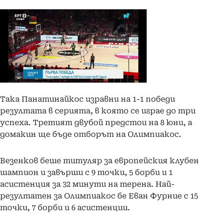
Така Панатинайкос изравни на 1-1 победи
резултата в серията, в която се играе до три
успеха. Третият двубой предстои на 8 юни, а
домакин ще бъде отборът на Олимпиакос.
Везенков беше титуляр за европейския клубен
шампион и завърши с 9 точки, 5 борби и 1
асистенция за 32 минути на терена. Най-
резултатен за Олимпиакос бе Еван Фурние с 15
точки, 7 борби и 6 асистенции.