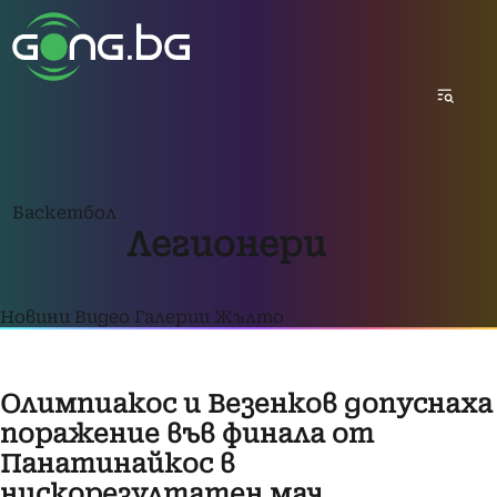
Баскетбол
Легионери
Новини
Видео
Галерии
Жълто
Олимпиакос и Везенков допуснаха
поражение във финала от
Панатинайкос в
нискорезултатен мач