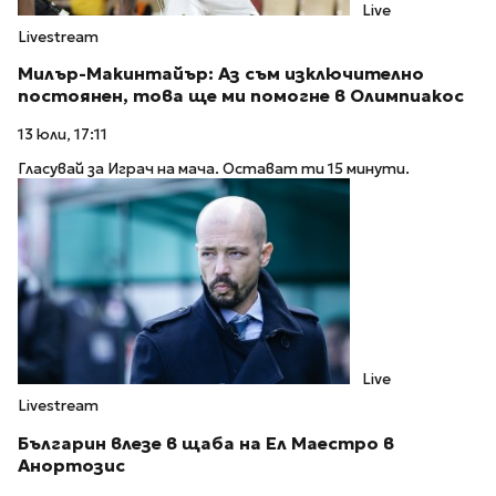
Live
Livestream
Милър-Макинтайър: Аз съм изключително
постоянен, това ще ми помогне в Олимпиакос
13 юли, 17:11
Гласувай за Играч на мача. Остават ти 15 минути.
Live
Livestream
Българин влезе в щаба на Ел Маестро в
Анортозис