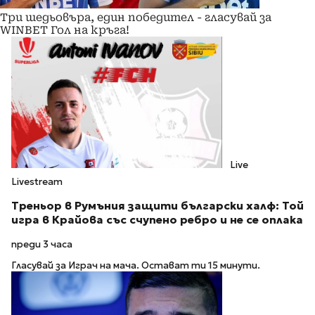
Три шедьовъра, един победител - гласувай за
WINBET Гол на кръга!
Live
Livestream
Треньор в Румъния защити български халф: Той
игра в Крайова със счупено ребро и не се оплака
преди 3 часа
Гласувай за Играч на мача. Остават ти 15 минути.