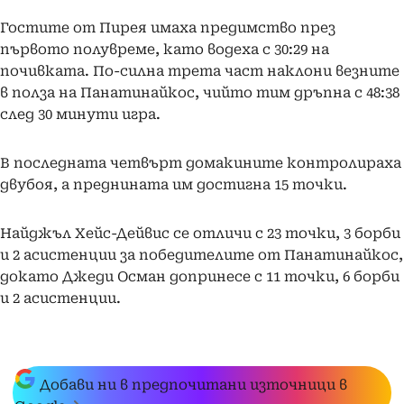
Гостите от Пирея имаха предимство през
първото полувреме, като водеха с 30:29 на
почивката. По-силна трета част наклони везните
в полза на Панатинайкос, чийто тим дръпна с 48:38
след 30 минути игра.
В последната четвърт домакините контролираха
двубоя, а преднината им достигна 15 точки.
Найджъл Хейс-Дейвис се отличи с 23 точки, 3 борби
и 2 асистенции за победителите от Панатинайкос,
докато Джеди Осман допринесе с 11 точки, 6 борби
и 2 асистенции.
Добави ни в предпочитани източници в