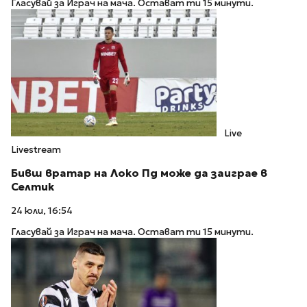
Гласувай за Играч на мача. Остават ти 15 минути.
Live
Livestream
Бивш вратар на Локо Пд може да заиграе в
Селтик
24 юли, 16:54
Гласувай за Играч на мача. Остават ти 15 минути.