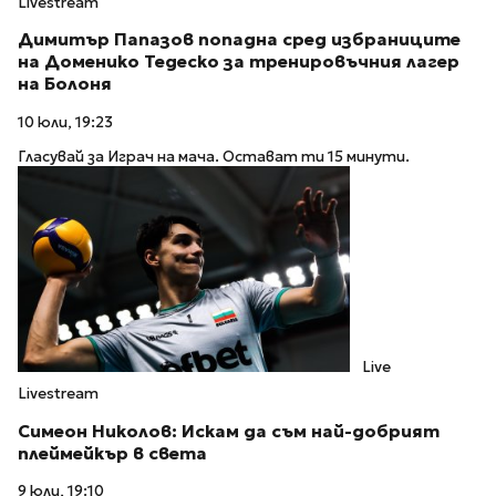
Livestream
Димитър Папазов попадна сред избраниците
на Доменико Тедеско за тренировъчния лагер
на Болоня
10 юли, 19:23
Гласувай за Играч на мача. Остават ти 15 минути.
Live
Livestream
Симеон Николов: Искам да съм най-добрият
плеймейкър в света
9 юли, 19:10