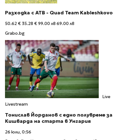
Разходка с АТВ - Quad Team Kableshkovo
50.62 €
35.28 €
99.00 лв
69.00 лв
Grabo.bg
Live
Livestream
Тонислав Йорданов с едно полувреме за
Кишварда на старта в Унгария
26 юли, 0:56