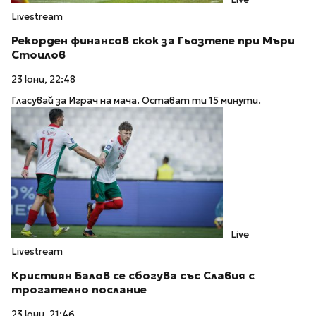
Livestream
Рекорден финансов скок за Гьозтепе при Мъри
Стоилов
23 юни, 22:48
Гласувай за Играч на мача. Остават ти 15 минути.
Live
Livestream
Кристиян Балов се сбогува със Славия с
трогателно послание
23 юни, 21:46