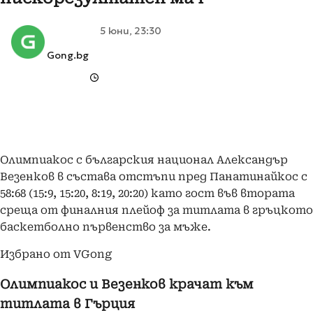
5 юни, 23:30
Gong.bg
Олимпиакос с българския национал Александър
Везенков в състава отстъпи пред Панатинайкос с
58:68 (15:9, 15:20, 8:19, 20:20) като гост във втората
среща от финалния плейоф за титлата в гръцкото
баскетболно първенство за мъже.
Избрано от VGong
Олимпиакос и Везенков крачат към
титлата в Гърция