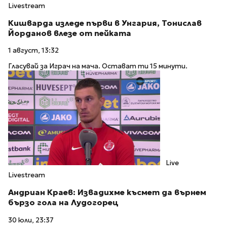
Livestream
Кишварда изледе първи в Унгария, Тонислав
Йорданов влезе от пейката
1 август, 13:32
Гласувай за Играч на мача. Остават ти 15 минути.
Live
Livestream
Андриан Краев: Извадихме късмет да върнем
бързо гола на Лудогорец
30 юли, 23:37