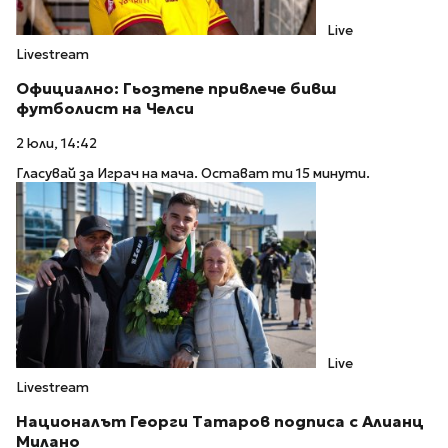
Live
Livestream
Официално: Гьозтепе привлече бивш
футболист на Челси
2 юли, 14:42
Гласувай за Играч на мача. Остават ти 15 минути.
Live
Livestream
Националът Георги Татаров подписа с Алианц
Милано