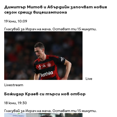
Димитър Митов и Абърдийн започват новия
сезон срещу вицешампиона
19 юни, 10:09
Гласувай за Играч на мача. Остават ти 15 минути.
Live
Livestream
Божидар Краев си търси нов отбор
18 юни, 19:30
Гласувай за Играч на мача. Остават ти 15 минути.