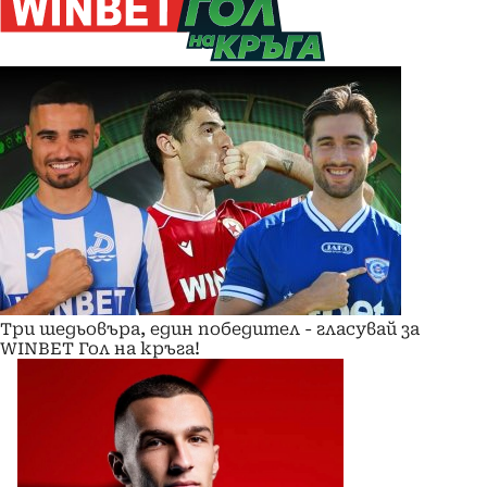
Три шедьовъра, един победител - гласувай за
WINBET Гол на кръга!