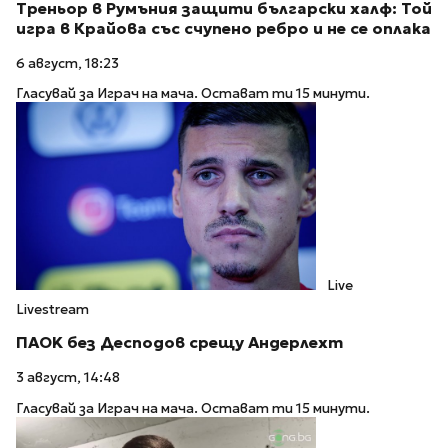
Треньор в Румъния защити български халф: Той
игра в Крайова със счупено ребро и не се оплака
6 август, 18:23
Гласувай за Играч на мача. Остават ти 15 минути.
Live
Livestream
ПАOK без Десподов срещу Андерлехт
3 август, 14:48
Гласувай за Играч на мача. Остават ти 15 минути.