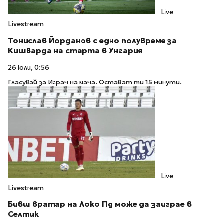
Live
Livestream
Тонислав Йорданов с едно полувреме за
Кишварда на старта в Унгария
26 юли, 0:56
Гласувай за Играч на мача. Остават ти 15 минути.
Live
Livestream
Бивш вратар на Локо Пд може да заиграе в
Селтик