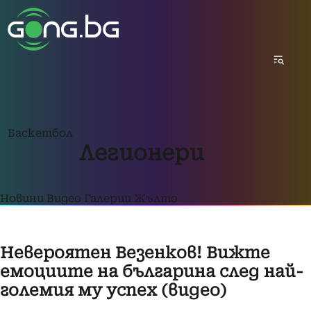
Баскетбол
Легионери
Новини
Видео
Галерии
Жълто
Невероятен Везенков! Вижте
емоциите на българина след най-
големия му успех (видео)