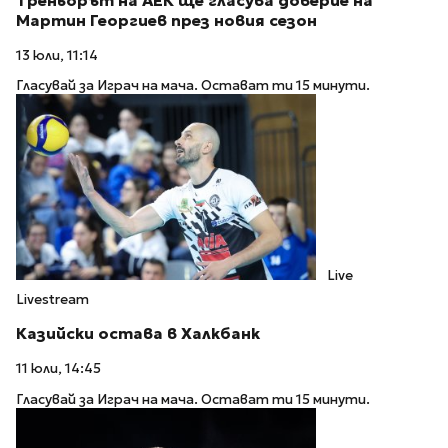
Треньорът на АЕК ще гласува доверие на
Мартин Георгиев през новия сезон
13 юли, 11:14
Гласувай за Играч на мача. Остават ти 15 минути.
Live
Livestream
Казийски остава в Халкбанк
11 юли, 14:45
Гласувай за Играч на мача. Остават ти 15 минути.