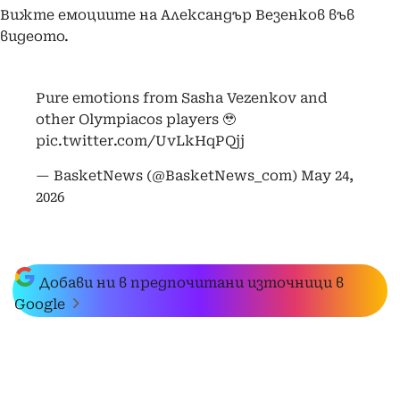
Вижте емоциите на Александър Везенков във
видеото.
Pure emotions from Sasha Vezenkov and
other Olympiacos players 🥹
pic.twitter.com/UvLkHqPQjj
— BasketNews (@BasketNews_com)
May 24,
2026
Добави ни в предпочитани източници в
Google