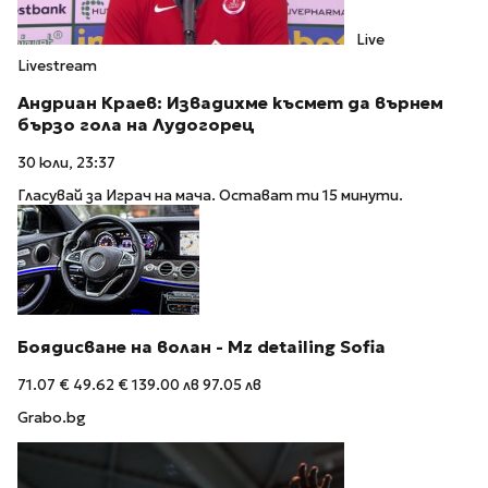
Live
Livestream
Андриан Краев: Извадихме късмет да върнем
бързо гола на Лудогорец
30 юли, 23:37
Гласувай за Играч на мача. Остават ти 15 минути.
Боядисване на волан - Mz detailing Sofia
71.07 €
49.62 €
139.00 лв
97.05 лв
Grabo.bg