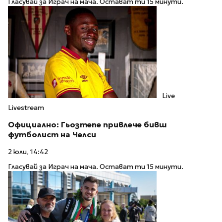
Гласувай за Играч на мача. Остават ти 15 минути.
Live
Livestream
Официално: Гьозтепе привлече бивш
футболист на Челси
2 юли, 14:42
Гласувай за Играч на мача. Остават ти 15 минути.