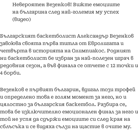
Невероятен Везенков! Вижте емоциите
на българина след най-големия му успех
(видео)
Българският баскетболист Александър Везенков
завоюва своята първа титла от Евролигата и
четвърта в историята на Олимпиакос. Родният
ни баскетболист бе избран за най-полезен играч в
редовния сезон, а във финала се отчете с 12 точки и
4 борби.
Везенков е първият българин, вдигал този трофей
и определено това е голям момент за него, но и
цялостно за българския баскетбол. Разбира се,
това бе изключително емоционален финал за него и
той не успя да сдържи емоциите си след края на
сблъсъка и се видяха сълзи на щастие в очите му.