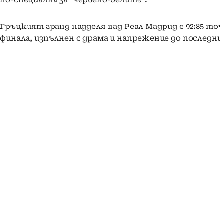
Гръцкият гранд надделя над Реал Мадрид с 92:85 то
финала, изпълнен с драма и напрежение до последн