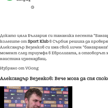
Докато цяла България си тананика песента "Бангар
колегите от
Sport Klub
в Сърбия решиха да проверя
Александър Везенков си има свой личен "бангаранга
момент след триумфа в Евролигата, а отговорът 
наистина изненадващ.
Избрано от VGong
Александър Везенков: Вече мога да спя спо