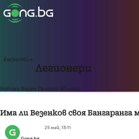
Баскетбол
Легионери
Новини
Видео
Галерии
Жълто
Има ли Везенков своя Бангаранга
25 май, 13:11
Gong.bg