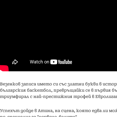
Везенков записа името си със златни букви в исто
българския баскетбол, превръщайки се в първия бъ
триумфирал с най-престижния трофей в Евролига
Успехът дойде в Атина, на сцена, която едва ли мо
по-специална за "червено-белите".