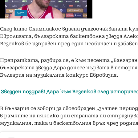
След като Олимпиакос вдигна дългоочакваната куп
Евролигата, българската баскетболна звезда Алек
Везенков бе изправен пред един необичаен и забавен
Препратката, разбира се, е към песента „Бангаранг
българската звезда Дара донесе първата в история
България на музикалния конкурс Евровизия.
Звезден поздрав! Дара към Везенков след историч
В България се говори за своеобразен „златен период
в рамките на няколко дни страната ни отпразнув
музикалния, така и баскетболния връх чрез родния