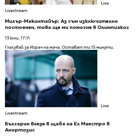
Live
Livestream
Милър-Макинтайър: Аз съм изключително
постоянен, това ще ми помогне в Олимпиакос
13 юли, 17:11
Гласувай за Играч на мача. Остават ти 15 минути.
Live
Livestream
Българин влезе в щаба на Ел Маестро в
Анортозис