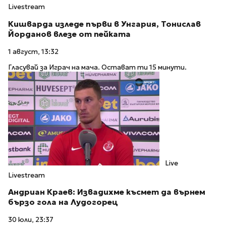
Livestream
Кишварда изледе първи в Унгария, Тонислав
Йорданов влезе от пейката
1 август, 13:32
Гласувай за Играч на мача. Остават ти 15 минути.
Live
Livestream
Андриан Краев: Извадихме късмет да върнем
бързо гола на Лудогорец
30 юли, 23:37