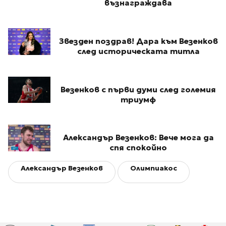
възнаграждава
Звезден поздрав! Дара към Везенков
след историческата титла
Везенков с първи думи след големия
триумф
Александър Везенков: Вече мога да
спя спокойно
Александър Везенков
Олимпиакос