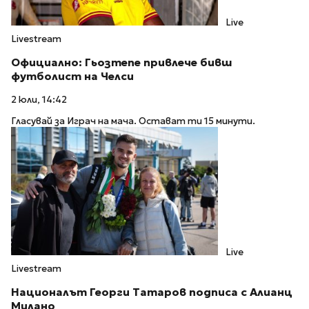
Live
Livestream
Официално: Гьозтепе привлече бивш
футболист на Челси
2 юли, 14:42
Гласувай за Играч на мача. Остават ти 15 минути.
Live
Livestream
Националът Георги Татаров подписа с Алианц
Милано