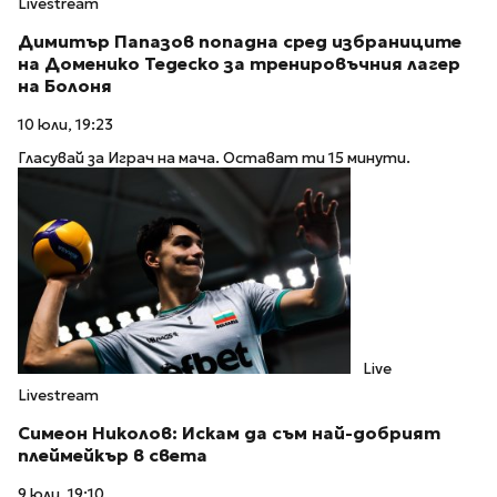
Livestream
Димитър Папазов попадна сред избраниците
на Доменико Тедеско за тренировъчния лагер
на Болоня
10 юли, 19:23
Гласувай за Играч на мача. Остават ти 15 минути.
Live
Livestream
Симеон Николов: Искам да съм най-добрият
плеймейкър в света
9 юли, 19:10