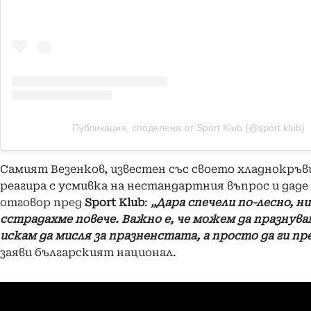
Публикация, споделена от Sport Klub (@sport.klub)
Самият Везенков, известен със своето хладнокръви
реагира с усмивка на нестандартния въпрос и даде
отговор пред
Sport Klub
:
„Дара спечели по-лесно, ни
сстрадахме повече. Важно е, че можем да празнувам
искам да мисля за празненстата, а просто да ги п
заяви българският национал.