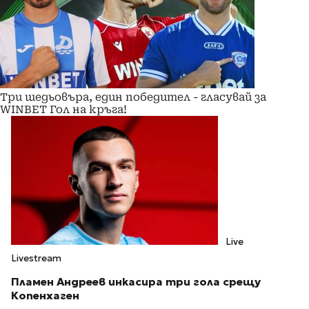
Три шедьовъра, един победител - гласувай за
WINBET Гол на кръга!
Live
Livestream
Пламен Андреев инкасира три гола срещу
Копенхаген