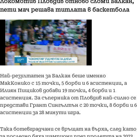
Локомотив Пловдив отново сломи Балкан,
пети мач решава титлата в баскетбола
Най-резултатен за Балкан беше именно
МакКонико с 15 точки, 5 борби и 6 асистенции, а
Илиян Пищиков добави 19 точки, 4 борби и 1
асистенция. За съперника от Пловдив най-силно се
представи Грант Сингълтън с 20 точки, 8 борби и 6
асистенции за 28 минути игра.
Така ботевградчани се връщат на върха, след като
за последно бяха шампиони през пролетта на 2023