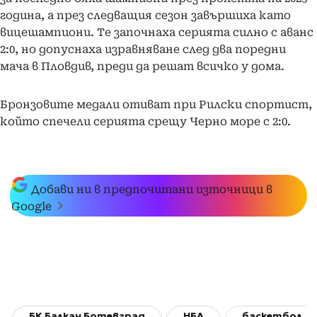
година, а през следващия сезон завършиха като
вицешампиони. Те започнаха серията силно с аванс
2:0, но допуснаха изравняване след два поредни
мача в Пловдив, преди да решат всичко у дома.
Бронзовите медали отиват при Рилски спортист,
който спечели серията срещу Черно море с 2:0.
Добави ни в предпочитани източници в
Google
БК Балкан Ботевград
НБЛ
баскетбол