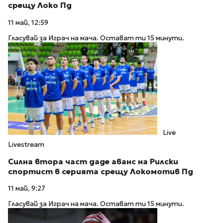
срещу Локо Пд
11 май, 12:59
Гласувай за Играч на мача. Остават ти 15 минути.
Live
Livestream
Силна втора част даде аванс на Рилски
спортист в серията срещу Локомотив Пд
11 май, 9:27
Гласувай за Играч на мача. Остават ти 15 минути.