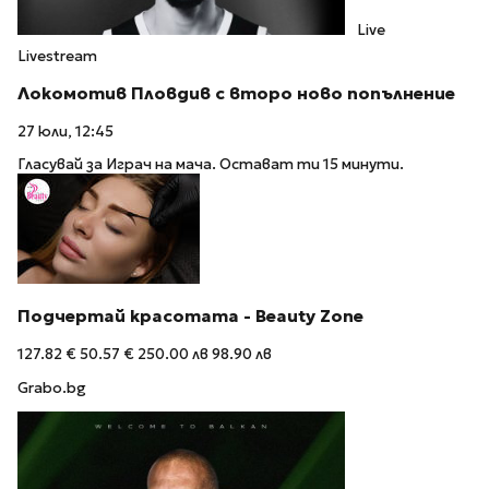
Live
Livestream
Локомотив Пловдив с второ ново попълнение
27 юли, 12:45
Гласувай за Играч на мача. Остават ти 15 минути.
Подчертай красотата - Beauty Zone
127.82 €
50.57 €
250.00 лв
98.90 лв
Grabo.bg