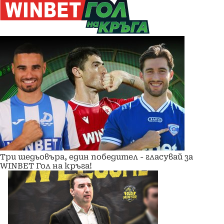
Три шедьовъра, един победител - гласувай за
WINBET Гол на кръга!