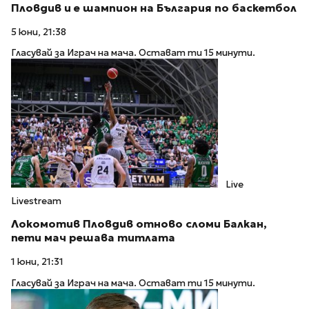
Пловдив и е шампион на България по баскетбол
5 юни, 21:38
Гласувай за Играч на мача. Остават ти 15 минути.
Live
Livestream
Локомотив Пловдив отново сломи Балкан,
пети мач решава титлата
1 юни, 21:31
Гласувай за Играч на мача. Остават ти 15 минути.