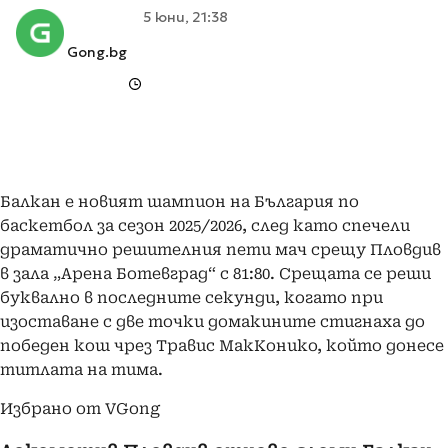
5 юни, 21:38
Gong.bg
Балкан е новият шампион на България по
баскетбол за сезон 2025/2026, след като спечели
драматично решителния пети мач срещу Пловдив
в зала „Арена Ботевград“ с 81:80. Срещата се реши
буквално в последните секунди, когато при
изоставане с две точки домакините стигнаха до
победен кош чрез Травис МакКонико, който донесе
титлата на тима.
Избрано от VGong