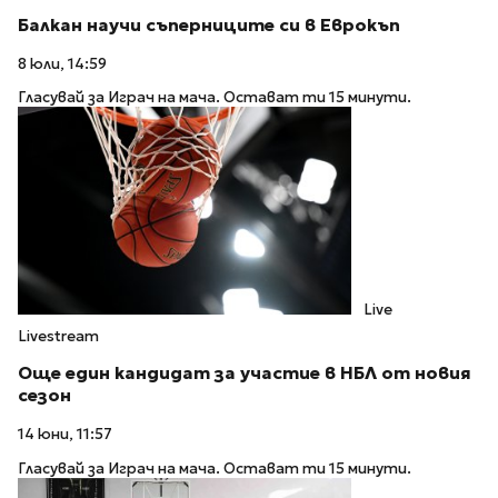
Балкан научи съперниците си в Еврокъп
8 юли, 14:59
Гласувай за Играч на мача. Остават ти 15 минути.
Live
Livestream
Още един кандидат за участие в НБЛ от новия
сезон
14 юни, 11:57
Гласувай за Играч на мача. Остават ти 15 минути.