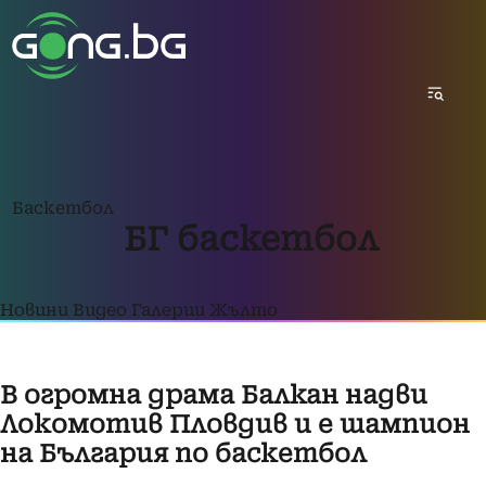
Баскетбол
БГ баскетбол
Новини
Видео
Галерии
Жълто
В огромна драма Балкан надви
Локомотив Пловдив и е шампион
на България по баскетбол