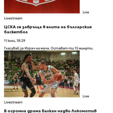
Live
Livestream
ЦСКА се завръща в елита на българския
баскетбол
11 юни, 18:29
Гласувай за Играч на мача. Остават ти 15 минути.
Live
Livestream
В огромна драма Балкан надви Локомотив