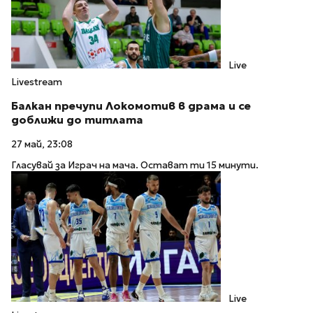
Live
Livestream
Балкан пречупи Локомотив в драма и се
доближи до титлата
27 май, 23:08
Гласувай за Играч на мача. Остават ти 15 минути.
Live