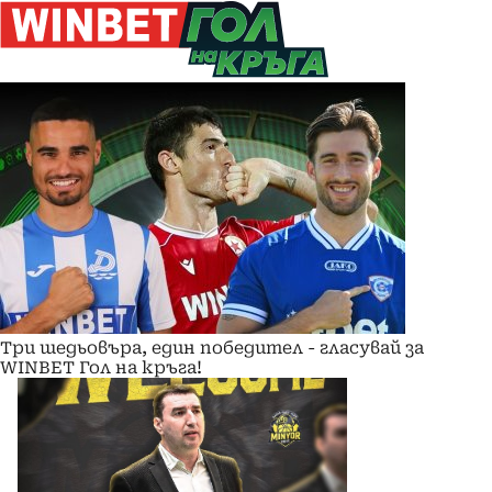
Три шедьовъра, един победител - гласувай за
WINBET Гол на кръга!