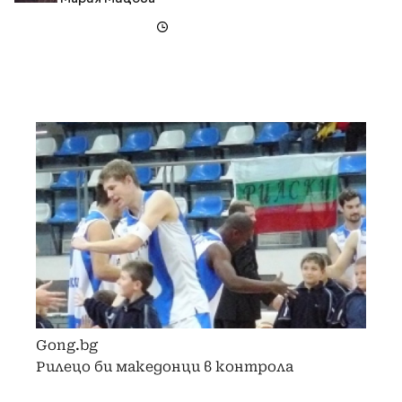
Gong.bg
Рилецо би македонци в контрола