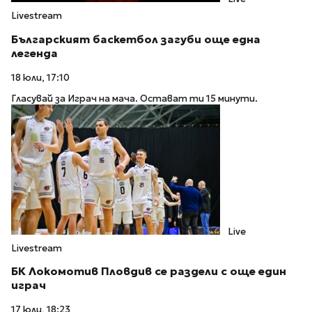
Livestream
Българският баскетбол загуби още една
легенда
18 юли, 17:10
Гласувай за Играч на мача. Остават ти 15 минути.
Live
Livestream
БК Локомотив Пловдив се раздели с още един
играч
17 юли, 18:23