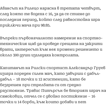
Авансът на Рилецо нарасна в третата четвърт,
след която те водеха с 16, за да се стигне до
последния период, който след равностойна игра
приключи мача при 98:85.
Въпреки първоначалното намерение на спортно-
техническия щаб да проведе срещата на закрити
врати, интересът към нея промени решението и
около 300 души изгледаха контролата.
Капитанът на Рилски спортист Александър Груев
изигра пореден силен мач, като завърши с дабъл-
дабъл – 18 точки и 12 асистенции, като бе
безгрешен при стрелбата си от средно
разстояние. Травис Питърсън бе вторият играч на
самоковци, отчел се с двойно постижение – 16
точки и 14 борби, към които добави и пет