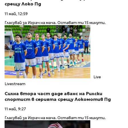
срещу Локо Пд
11 май, 12:59
Гласувай за Играч на мача. Остават ти 15 минути.
Live
Livestream
Силна втора част даде аванс на Рилски
спортист в серията срещу Локомотив Пд
11 май, 9:27
Гласувай за Играч на мача. Остават ти 15 минути.