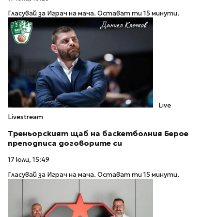
Гласувай за Играч на мача. Остават ти 15 минути.
Live
Livestream
Треньорският щаб на баскетболния Берое
преподписа договорите си
17 юли, 15:49
Гласувай за Играч на мача. Остават ти 15 минути.