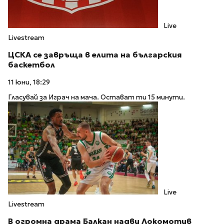
Live
Livestream
ЦСКА се завръща в елита на българския
баскетбол
11 юни, 18:29
Гласувай за Играч на мача. Остават ти 15 минути.
Live
Livestream
В огромна драма Балкан надви Локомотив