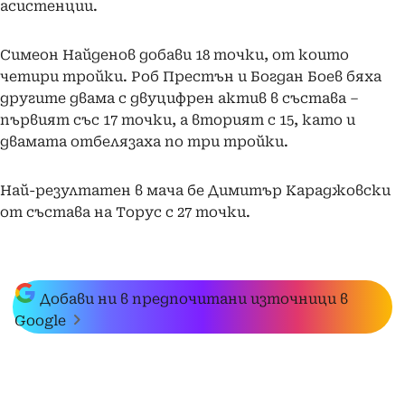
асистенции.
Симеон Найденов добави 18 точки, от които
четири тройки. Роб Престън и Богдан Боев бяха
другите двама с двуцифрен актив в състава –
първият със 17 точки, а вторият с 15, като и
двамата отбелязаха по три тройки.
Най-резултатен в мача бе Димитър Караджовски
от състава на Торус с 27 точки.
Добави ни в предпочитани източници в
Google