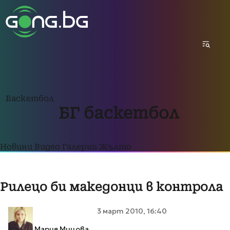
Баскетбол
БГ баскетбол
Новини
Видео
Галерии
Жълто
Рилецо би македонци в контрола
3 март 2010, 16:40
Мария Мицова