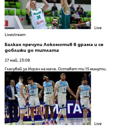
Live
Livestream
Балкан пречупи Локомотив в драма и се
доближи до титлата
27 май, 23:08
Гласувай за Играч на мача. Остават ти 15 минути.
Live