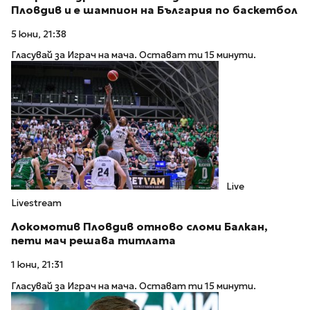
Пловдив и е шампион на България по баскетбол
5 юни, 21:38
Гласувай за Играч на мача. Остават ти 15 минути.
Live
Livestream
Локомотив Пловдив отново сломи Балкан,
пети мач решава титлата
1 юни, 21:31
Гласувай за Играч на мача. Остават ти 15 минути.