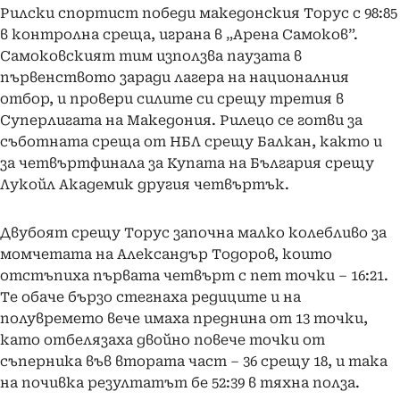
Рилски спортист победи македонския Торус с 98:85
в контролна среща, играна в „Арена Самоков”.
Самоковският тим използва паузата в
първенството заради лагера на националния
отбор, и провери силите си срещу третия в
Суперлигата на Македония. Рилецо се готви за
съботната среща от НБЛ срещу Балкан, както и
за четвъртфинала за Купата на България срещу
Лукойл Академик другия четвъртък.
Двубоят срещу Торус започна малко колебливо за
момчетата на Александър Тодоров, които
отстъпиха първата четвърт с пет точки – 16:21.
Те обаче бързо стегнаха редиците и на
полувремето вече имаха преднина от 13 точки,
като отбелязаха двойно повече точки от
съперника във втората част – 36 срещу 18, и така
на почивка резултатът бе 52:39 в тяхна полза.