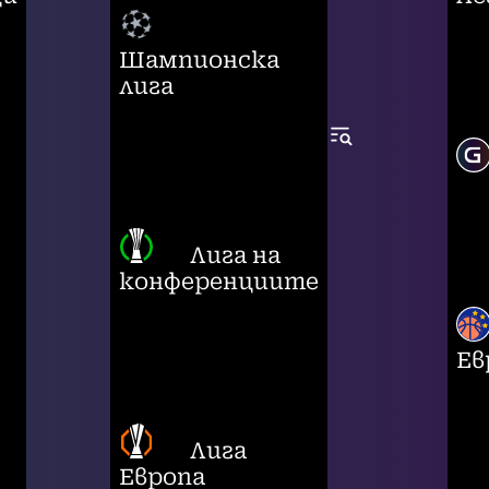
Шампионска
лига
Лига на
конференциите
Ев
Лига
Европа