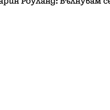
арин Роуланд: Вълнувам с