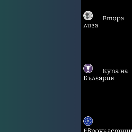
Втора
лига
Купа на
България
Евроучастни