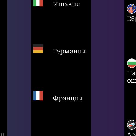
Италия
Ев
Германия
На
от
Франция
ци
Ле