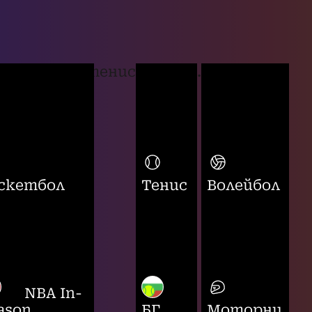
тенис
...
скетбол
Тенис
Волейбол
NBA In-
ason
БГ
Моторни