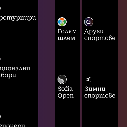
ротурнири
Голям
Други
шлем
спортове
ционални
бори
Sofia
Зимни
Open
спортове
гионери