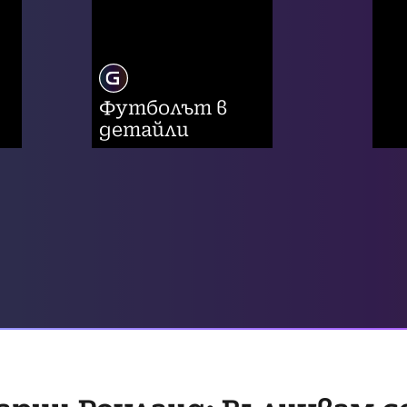
Футболът в
детайли