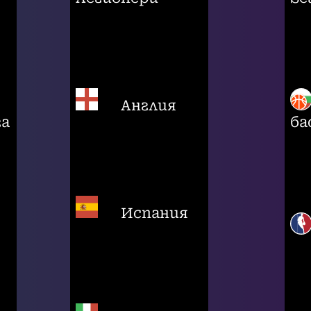
Англия
га
ба
Испания