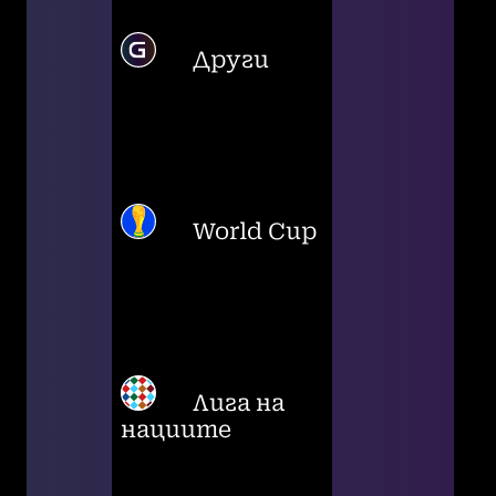
Други
World Cup
Лига на
нациите