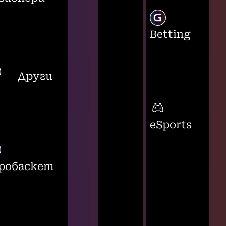
Betting
Други
eSports
робаскет