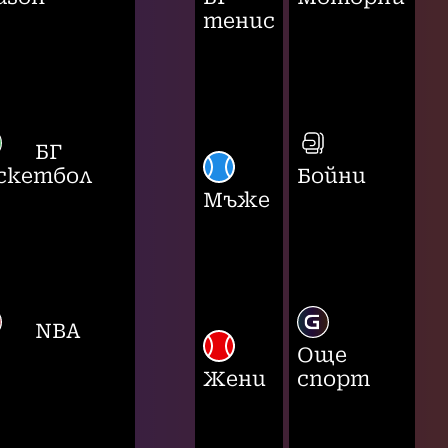
тенис
БГ
скетбол
Бойни
Мъже
NBA
Още
Жени
спорт