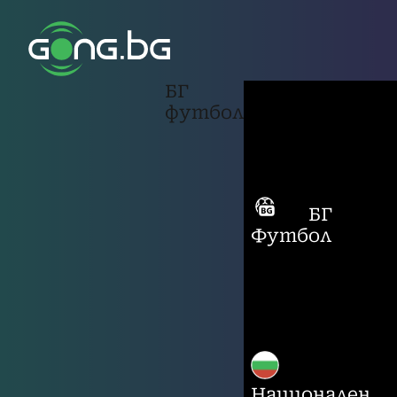
БГ
футбол
БГ
Футбол
Национален