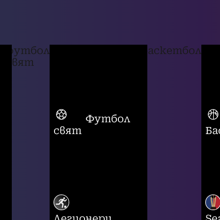
футбол
баскетбол
свят
Футбол
свят
Ба
Легионери
Se