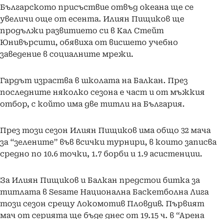
Българското присъствие отвъд океана ще се
увеличи още от есента. Илиян Пищиков ще
продължи развитието си в Кал Стейт
Юнивърсити, обявиха от висшето учебно
заведение в социалните мрежи.
Гардът израства в школата на Балкан. През
последните няколко сезона е част и от мъжкия
отбор, с който има две титли на България.
През този сезон Илиян Пищиков има общо 32 мача
за “зелените” във всички турнири, в които записва
средно по 10.6 точки, 1.7 борби и 1.9 асистенции.
За Илиян Пищиков и Балкан предстои битка за
титлата в Sesame Национална Баскетболна Лига
този сезон срещу Локомотив Пловдив. Първият
мач от серията ще бъде днес от 19.15 ч. в “Арена