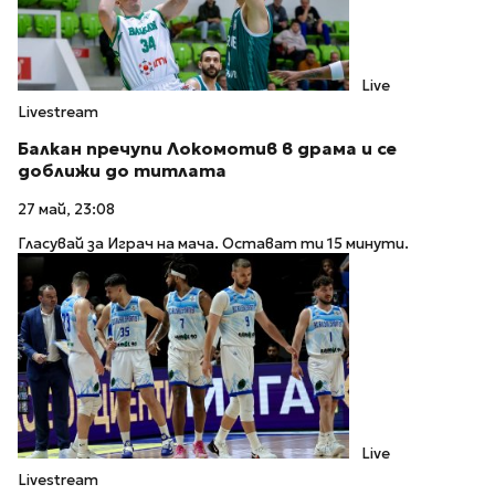
Live
Livestream
Балкан пречупи Локомотив в драма и се
доближи до титлата
27 май, 23:08
Гласувай за Играч на мача. Остават ти 15 минути.
Live
Livestream