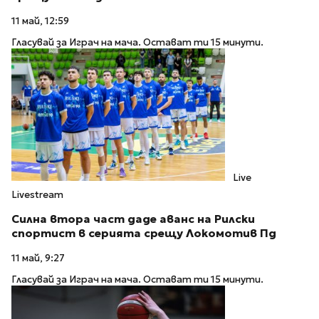
11 май, 12:59
Гласувай за Играч на мача. Остават ти 15 минути.
Live
Livestream
Силна втора част даде аванс на Рилски
спортист в серията срещу Локомотив Пд
11 май, 9:27
Гласувай за Играч на мача. Остават ти 15 минути.