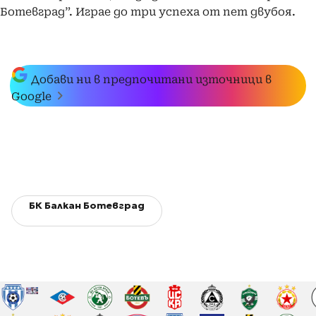
Ботевград”. Играе до три успеха от пет двубоя.
Добави ни в предпочитани източници в
Google
БК Балкан Ботевград