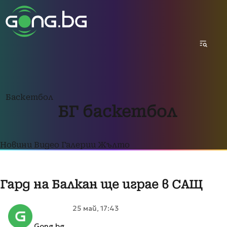
Баскетбол
БГ баскетбол
Новини
Видео
Галерии
Жълто
Гард на Балкан ще играе в САЩ
25 май, 17:43
Gong.bg