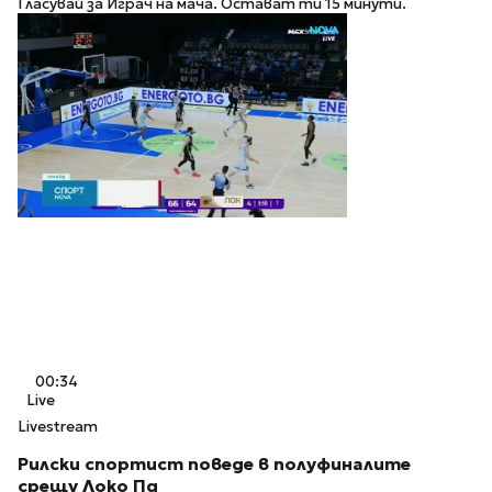
Гласувай за Играч на мача. Остават ти 15 минути.
00:34
Live
Livestream
Рилски спортист поведе в полуфиналите
срещу Локо Пд