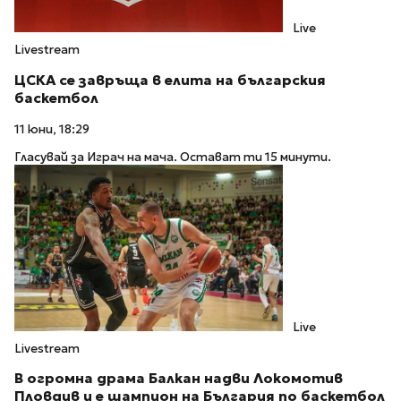
Live
Livestream
ЦСКА се завръща в елита на българския
баскетбол
11 юни, 18:29
Гласувай за Играч на мача. Остават ти 15 минути.
Live
Livestream
В огромна драма Балкан надви Локомотив
Пловдив и е шампион на България по баскетбол