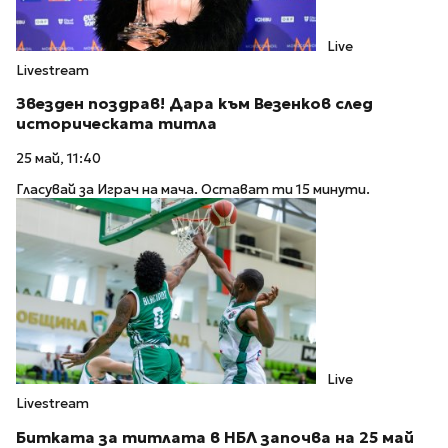
Live
Livestream
Звезден поздрав! Дара към Везенков след
историческата титла
25 май, 11:40
Гласувай за Играч на мача. Остават ти 15 минути.
Live
Livestream
Битката за титлата в НБЛ започва на 25 май