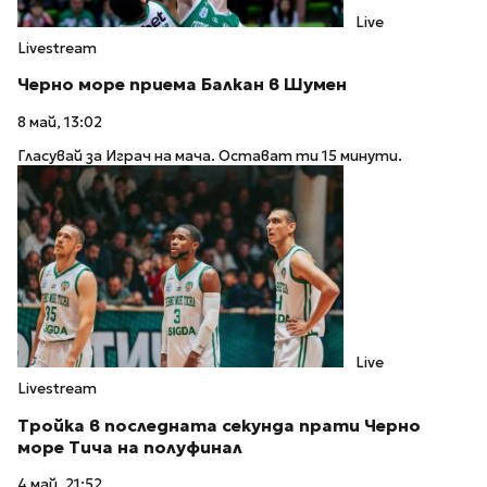
Live
Livestream
Черно море приема Балкан в Шумен
8 май, 13:02
Гласувай за Играч на мача. Остават ти 15 минути.
Live
Livestream
Тройка в последната секунда прати Черно
море Тича на полуфинал
4 май, 21:52